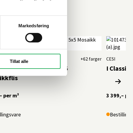
Markedsføring
+62 farger
CESI
Tillat alle
ssici, Navona (blank) 5x5
I Classic
kkflis
–
per m²
3 399,–
per
llingsvare
Bestilling