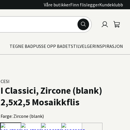
Våre butikker
Finn flislegger
Kundeklubb
Logg
Handle
inn
TEGNE BAD
PUSSE OPP BADET
STILVELGER
INSPIRASJON
CESI
I Classici, Zircone (blank)
2,5x2,5 Mosaikkflis
Farge: Zircone (blank)