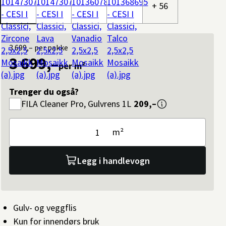
+ 56
3 699,–
per pakke
3 699,–
per m²
Trenger du også?
FILA
Cleaner Pro, Gulvrens 1L
209,–
m²
Legg i handlevogn
Gulv- og veggflis
Kun for innendørs bruk