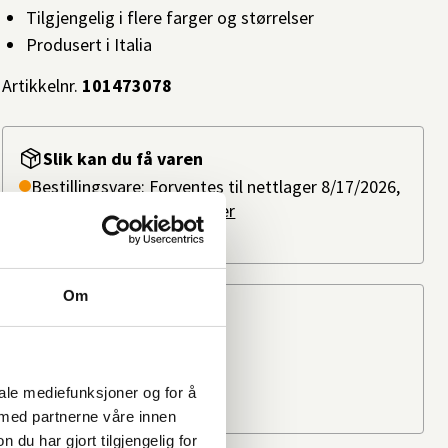
Tilgjengelig i flere farger og størrelser
Produsert i Italia
Artikkelnr.
101473078
Slik kan du få varen
Bestillingsvare: Forventes til nettlager 8/17/2026,
ved bestilling i dag.
Les mer
Ikke på lager i butikk
Om
Beregn frakten
Ditt postnummer
iale mediefunksjoner og for å
 med partnerne våre innen
u har gjort tilgjengelig for