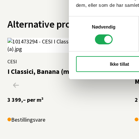
dem, eller som de har samlet
Samtykkevalg
Alternative produkter
Nødvendig
CESI
+62 farger
C
Ikke tillat
I Classici, Banana (matt) 5x5 Mosaikkflis
I
M
3 399,–
per m²
2
Bestillingsvare