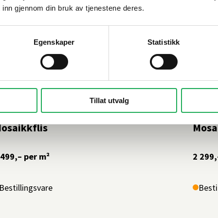
 inn gjennom din bruk av tjenestene deres.
Egenskaper
Statistikk
ESI
+15 farger
CESI
Tillat utvalg
 Tecnici Full Body, Ruggine (matt) 5x5
I Cla
osaikkflis
Mosai
 499,–
per m²
2 299,
Bestillingsvare
Besti