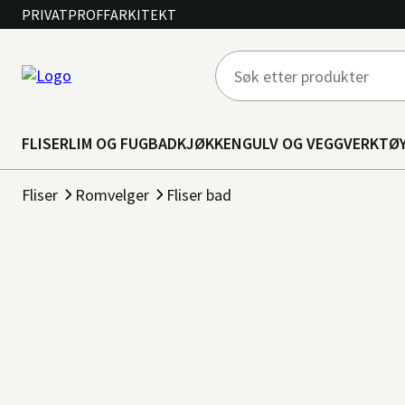
PRIVAT
PROFF
ARKITEKT
FLISER
LIM OG FUG
BAD
KJØKKEN
GULV OG VEGG
VERKTØ
Fliser
Romvelger
Fliser bad