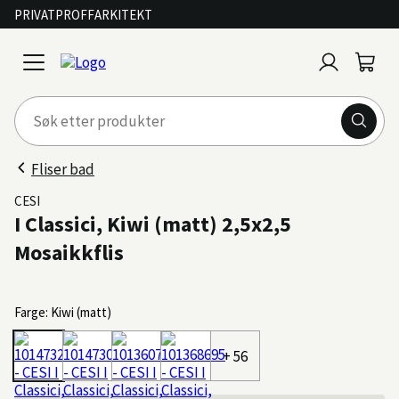
PRIVAT
PROFF
ARKITEKT
Logg
Handl
open
inn
menu
Fliser bad
CESI
I Classici, Kiwi (matt) 2,5x2,5
Mosaikkflis
Farge: Kiwi (matt)
+ 56