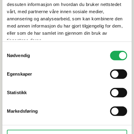
dessuten informasjon om hvordan du bruker nettstedet
Leveringsinformasjon
vårt, med partnerne våre innen sosiale medier,
annonsering og analysearbeid, som kan kombinere den
med annen informasjon du har gjort tilgjengelig for dem,
Dokumentasjon
eller som de har samlet inn gjennom din bruk av
tjenestene deres.
Samtykkevalg
Alternative produkter
Nødvendig
Egenskaper
CESI
+62 farger
CESI
I Classici, Tortora (matt) 5x5
I Tecnici F
Statistikk
Mosaikkflis
Mosaikkfli
Markedsføring