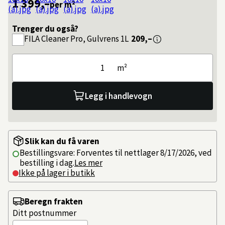
1 399,–
per m²
Trenger du også?
FILA
Cleaner Pro, Gulvrens 1L
209,–
m²
Legg i handlevogn
Slik kan du få varen
Bestillingsvare: Forventes til nettlager 8/17/2026, ved
bestilling i dag.
Les mer
Ikke på lager i butikk
Beregn frakten
Ditt postnummer