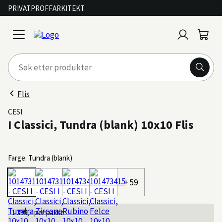
PRIVAT
PROFF
ARKITEKT
Logg
Handl
open
inn
menu
Flis
CESI
I Classici, Tundra (blank) 10x10 Flis
Farge: Tundra (blank)
+ 59
1 399,–
per pakke