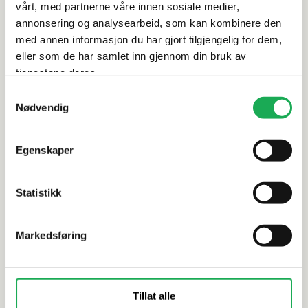
Leveringsinformasjon
vårt, med partnerne våre innen sosiale medier,
annonsering og analysearbeid, som kan kombinere den
med annen informasjon du har gjort tilgjengelig for dem,
Dokumentasjon
eller som de har samlet inn gjennom din bruk av
tjenestene deres.
Samtykkevalg
Alternative produkter
Nødvendig
Egenskaper
CESI
+59 farger
CESI
I Classici Tozzetto, Azzurro (matt)
I Classici 
Statistikk
5x5 Flis
5x5 Flis
Markedsføring
Tillat alle