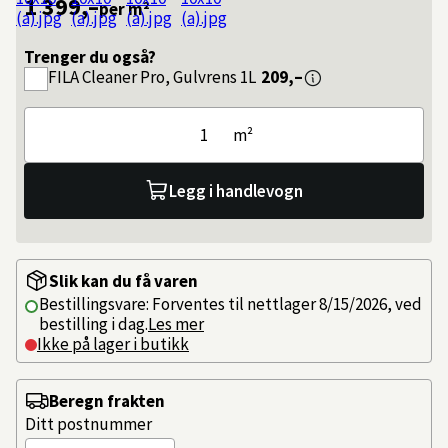
1 399,–
per m²
Trenger du også?
FILA
Cleaner Pro, Gulvrens 1L
209,–
m²
Legg i handlevogn
Slik kan du få varen
Bestillingsvare: Forventes til nettlager 8/15/2026, ved
bestilling i dag.
Les mer
Ikke på lager i butikk
Beregn frakten
Ditt postnummer