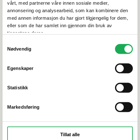
Leveringsinformasjon
vårt, med partnerne våre innen sosiale medier,
annonsering og analysearbeid, som kan kombinere den
med annen informasjon du har gjort tilgjengelig for dem,
Dokumentasjon
eller som de har samlet inn gjennom din bruk av
tjenestene deres.
Samtykkevalg
Alternative produkter
Nødvendig
Egenskaper
CESI
+5 farger
CESI
I Classici, Talco (blank) 15x15 Flis
I Classici
Statistikk
5x5 Flis
Markedsføring
Tillat alle