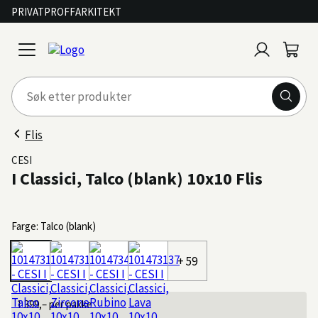
PRIVAT
PROFF
ARKITEKT
Logg
Handl
open
inn
menu
Flis
CESI
I Classici, Talco (blank) 10x10 Flis
Farge: Talco (blank)
+ 59
1 399,–
per pakke