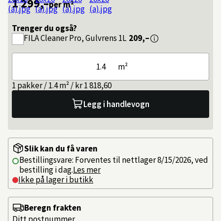
1 299,–
per m²
Trenger du også?
FILA
Cleaner Pro, Gulvrens 1L
209,–
m²
1 pakker / 1.4 m² / kr 1 818,60
Legg i handlevogn
Slik kan du få varen
Bestillingsvare: Forventes til nettlager 8/15/2026, ved
bestilling i dag.
Les mer
Ikke på lager i butikk
Beregn frakten
Ditt postnummer