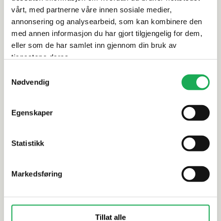
vårt, med partnerne våre innen sosiale medier,
Leveringsinformasjon
annonsering og analysearbeid, som kan kombinere den
med annen informasjon du har gjort tilgjengelig for dem,
Dokumentasjon
eller som de har samlet inn gjennom din bruk av
tjenestene deres.
Samtykkevalg
Nødvendig
Alternative produkter
Egenskaper
CESI
+59 farger
CESI
Statistikk
I Classici Tozzetto, Navy (blank) 5x5
I Classici,
Flis
Markedsføring
Tillat alle