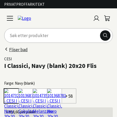
PRIVAT
PROFF
ARKITEKT
Logg
Handl
open
inn
menu
Fliser bad
CESI
I Classici, Navy (blank) 20x20 Flis
Farge: Navy (blank)
+ 58
1 818,60
per pakke