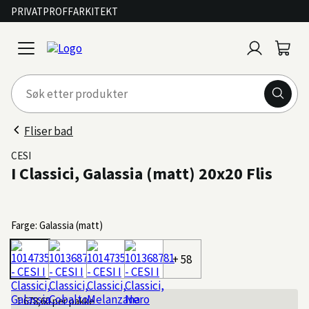
PRIVAT
PROFF
ARKITEKT
Logg
Handl
open
inn
menu
Fliser bad
CESI
I Classici, Galassia (matt) 20x20 Flis
Farge: Galassia (matt)
+ 58
1 678,60
per pakke