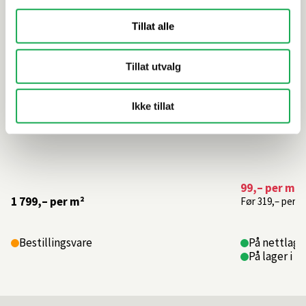
Tillat alle
Tillat utvalg
Ikke tillat
99,–
per m²
1 799,–
per m²
Før
319,–
per m
Bestillingsvare
På nettlage
På lager i 2