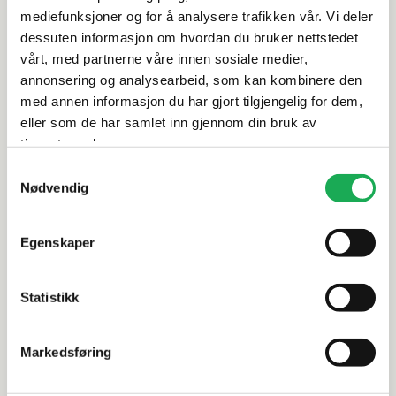
mediefunksjoner og for å analysere trafikken vår. Vi deler
Leveringsinformasjon
dessuten informasjon om hvordan du bruker nettstedet
vårt, med partnerne våre innen sosiale medier,
Vurderinger
annonsering og analysearbeid, som kan kombinere den
med annen informasjon du har gjort tilgjengelig for dem,
eller som de har samlet inn gjennom din bruk av
Dokumentasjon
tjenestene deres.
Samtykkevalg
Nødvendig
Alternative produkter
Egenskaper
-69%
Statistikk
CESI
+62 farger
ALELUIA
I Classici, Arenaria (blank) 10x10 Flis
Brancos, W
Markedsføring