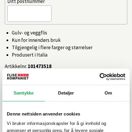
Ditt postnummer
Gulv- og veggflis
Kun for innendørs bruk
Tilgjengelig i flere farger og størrelser
Produsert i Italia
Artikkelnr.
101473518
Produktinformasjon
Samtykke
Detaljer
Om
Spesifikasjoner
Denne nettsiden anvender cookies
Rengjøring og vedlikehold
Vi bruker informasjonskapsler for å gi innhold og
annonser et personlig preg, for å levere sosiale