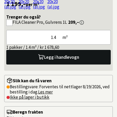
1 199,–
per m²
Trenger du også?
FILA
Cleaner Pro, Gulvrens 1L
209,–
m²
1 pakker / 1.4 m² / kr 1 678,60
Legg i handlevogn
Slik kan du få varen
Bestillingsvare: Forventes til nettlager 8/19/2026, ved
bestilling i dag.
Les mer
Ikke på lager i butikk
Beregn frakten