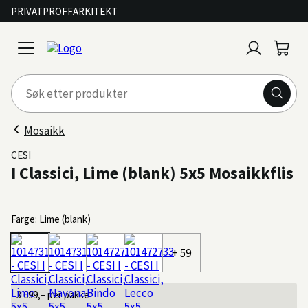
PRIVAT
PROFF
ARKITEKT
Logg
Handl
open
inn
menu
Mosaikk
CESI
I Classici, Lime (blank) 5x5 Mosaikkflis
Farge: Lime (blank)
+ 59
3 699,–
per pakke