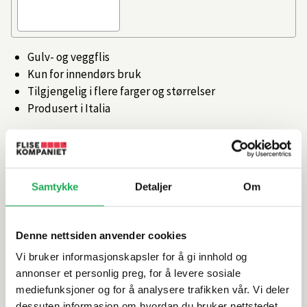
Gulv- og veggflis
Kun for innendørs bruk
Tilgjengelig i flere farger og størrelser
Produsert i Italia
Artikkelnr.
101473127
Produktinformasjon
Samtykke
Detaljer
Om
Spesifikasjoner
Denne nettsiden anvender cookies
Vi bruker informasjonskapsler for å gi innhold og
Rengjøring og vedlikehold
annonser et personlig preg, for å levere sosiale
mediefunksjoner og for å analysere trafikken vår. Vi deler
dessuten informasjon om hvordan du bruker nettstedet