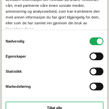
Leveringsinformasjon
vårt, med partnerne våre innen sosiale medier,
annonsering og analysearbeid, som kan kombinere den
Dokumentasjon
med annen informasjon du har gjort tilgjengelig for dem,
eller som de har samlet inn gjennom din bruk av
tjenestene deres.
Samtykkevalg
Alternative produkter
Nødvendig
Egenskaper
CESI
+59 farger
CESI
I Classici, Mela (matt) 2,5x2,5
I Classici,
Statistikk
Mosaikkflis
Mosaikkfli
Markedsføring
Tillat alle