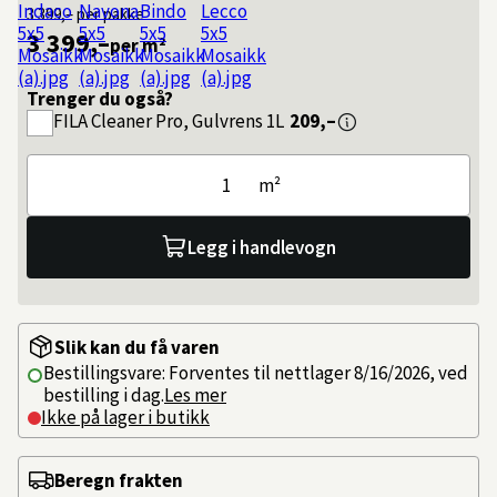
3 399,–
per pakke
3 399,–
per m²
Trenger du også?
FILA
Cleaner Pro, Gulvrens 1L
209,–
m²
Legg i handlevogn
Slik kan du få varen
Bestillingsvare: Forventes til nettlager 8/16/2026, ved
bestilling i dag.
Les mer
Ikke på lager i butikk
Beregn frakten