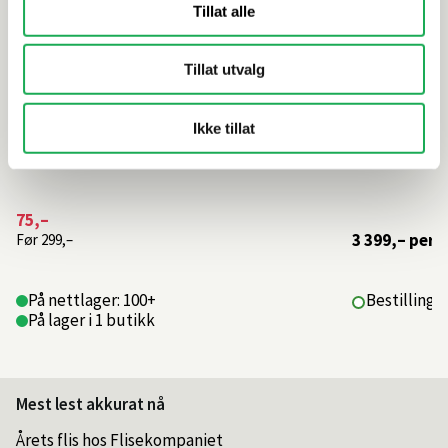
Tillat alle
Tillat utvalg
Ikke tillat
75,–
3 399,–
per 
Før
299,–
På nettlager: 100+
Bestillings
På lager i 1 butikk
Mest lest akkurat nå
Årets flis hos Flisekompaniet