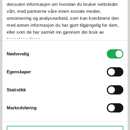
dessuten informasjon om hvordan du bruker nettstedet
Leveringsinformasjon
vårt, med partnerne våre innen sosiale medier,
annonsering og analysearbeid, som kan kombinere den
med annen informasjon du har gjort tilgjengelig for dem,
Dokumentasjon
eller som de har samlet inn gjennom din bruk av
tjenestene deres.
Samtykkevalg
Alternative produkter
Nødvendig
-75%
Egenskaper
INTERMATEX
CESI
Lux, Mont Blanc (Matt) 5x5
I Classici,
Statistikk
Mosaikkflis
Mosaikkfli
Markedsføring