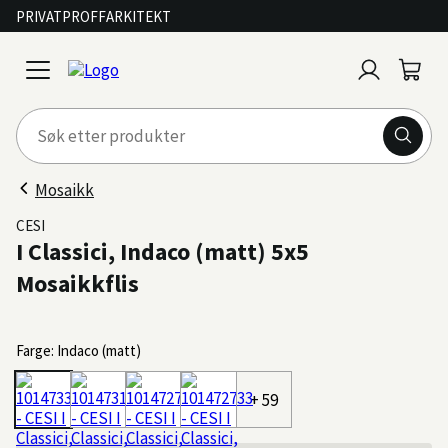
PRIVAT
PROFF
ARKITEKT
Logg
Handl
open
inn
menu
Mosaikk
CESI
I Classici, Indaco (matt) 5x5
Mosaikkflis
Farge: Indaco (matt)
+ 59