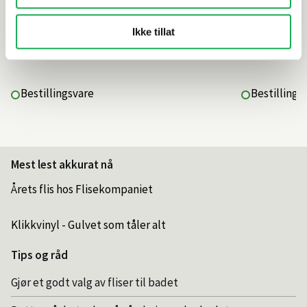
Ikke tillat
419,–
139,–
Bestillingsvare
Bestillings
Mest lest akkurat nå
Årets flis hos Flisekompaniet
Klikkvinyl - Gulvet som tåler alt
Tips og råd
Gjør et godt valg av fliser til badet