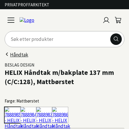
PRIVAT
PROFF
ARKITEKT
Logg
Handl
open
inn
menu
Håndtak
BESLAG DESIGN
HELIX Håndtak m/bakplate 137 mm
(C/C:128), Mattbørstet
Farge: Mattbørstet