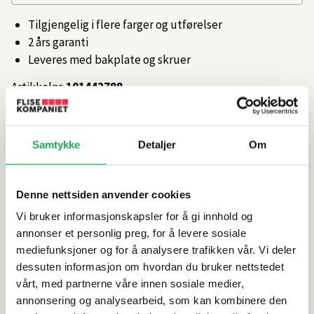
Tilgjengelig i flere farger og utførelser
2 års garanti
Leveres med bakplate og skruer
Artikkelnr.
101442788
Produktinformasjon
Samtykke
Detaljer
Om
Spesifikasjoner
Denne nettsiden anvender cookies
Vi bruker informasjonskapsler for å gi innhold og
Rengjøring og vedlikehold
annonser et personlig preg, for å levere sosiale
mediefunksjoner og for å analysere trafikken vår. Vi deler
Leveringsinformasjon
dessuten informasjon om hvordan du bruker nettstedet
vårt, med partnerne våre innen sosiale medier,
annonsering og analysearbeid, som kan kombinere den