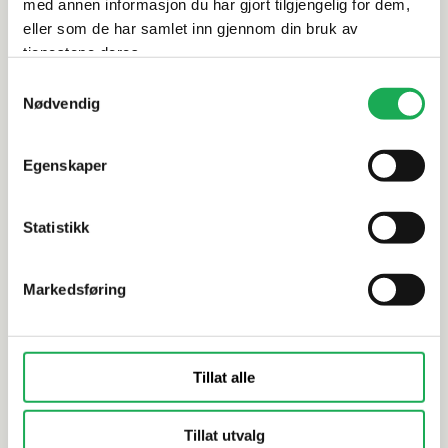
med annen informasjon du har gjort tilgjengelig for dem,
Alternative produkter
eller som de har samlet inn gjennom din bruk av
tjenestene deres.
Samtykkevalg
Nødvendig
BESLAG DESIGN
+2 farger
BESLAG DESIG
ARPA Håndtak m/bakplate 214 mm
GRAF MINI
Egenskaper
(C/C:192), Mattbørstet
matt
Statistikk
Markedsføring
Tillat alle
Tillat utvalg