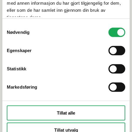
med annen informasjon du har gjort tilgjengelig for dem,
Alternative produkter
eller som de har samlet inn gjennom din bruk av
tjenestene deres.
Samtykkevalg
Nødvendig
BESLAG DESIGN
+2 farger
INR
VANN Profilhåndtak 200 mm
DASH Hånd
Egenskaper
(C/C:128), Mattbørstet
Stainless
Statistikk
Markedsføring
Tillat alle
Tillat utvalg