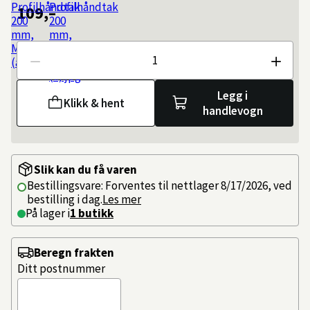
109,–
Antall
Legg i
Klikk & hent
handlevogn
Slik kan du få varen
Bestillingsvare: Forventes til nettlager 8/17/2026, ved
bestilling i dag.
Les mer
På lager i
1 butikk
Beregn frakten
Ditt postnummer