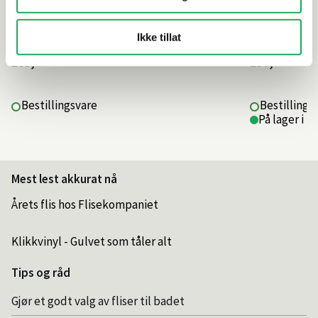
Ikke tillat
169,–
290,–
Bestillingsvare
Bestillings
På lager i 1
Mest lest akkurat nå
Årets flis hos Flisekompaniet
Klikkvinyl - Gulvet som tåler alt
Tips og råd
Gjør et godt valg av fliser til badet