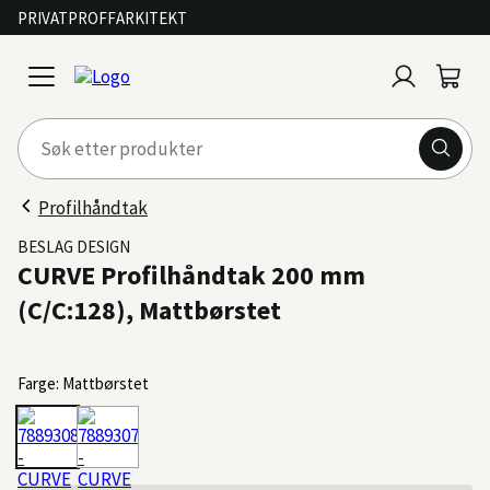
PRIVAT
PROFF
ARKITEKT
Logg
Handl
open
inn
menu
Profilhåndtak
BESLAG DESIGN
CURVE Profilhåndtak 200 mm
(C/C:128), Mattbørstet
Farge: Mattbørstet