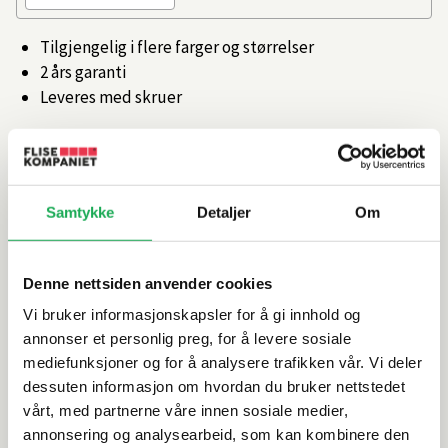
Tilgjengelig i flere farger og størrelser
2 års garanti
Leveres med skruer
Artikkelnr.
101443056
Produktinformasjon
Samtykke
Detaljer
Om
Spesifikasjoner
Denne nettsiden anvender cookies
Vi bruker informasjonskapsler for å gi innhold og
Rengjøring og vedlikehold
annonser et personlig preg, for å levere sosiale
mediefunksjoner og for å analysere trafikken vår. Vi deler
dessuten informasjon om hvordan du bruker nettstedet
Leveringsinformasjon
vårt, med partnerne våre innen sosiale medier,
annonsering og analysearbeid, som kan kombinere den