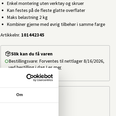
Enkel montering uten verktøy og skruer
Kan festes på de fleste glatte overflater
Maks belastning 2 kg
Kombiner gjerne med øvrig tilbehør i samme farge
Artikkelnr.
101442345
Slik kan du få varen
Bestillingsvare: Forventes til nettlager 8/16/2026,
ved bestilling i dag.
Les mer
På lager i
11 butikker
Beregn frakten
Om
Ditt postnummer