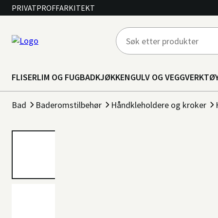
PRIVAT
PROFF
ARKITEKT
FLISER
LIM OG FUG
BAD
KJØKKEN
GULV OG VEGG
VERKTØ
Bad
Baderomstilbehør
Håndkleholdere og kroker