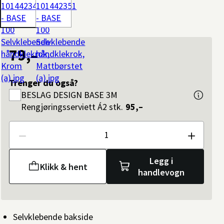
79,–
Trenger du også?
BESLAG DESIGN
BASE 3M
Rengjøringsserviett Á2 stk.
95,–
Antall
Legg i
Klikk & hent
handlevogn
Selvklebende bakside