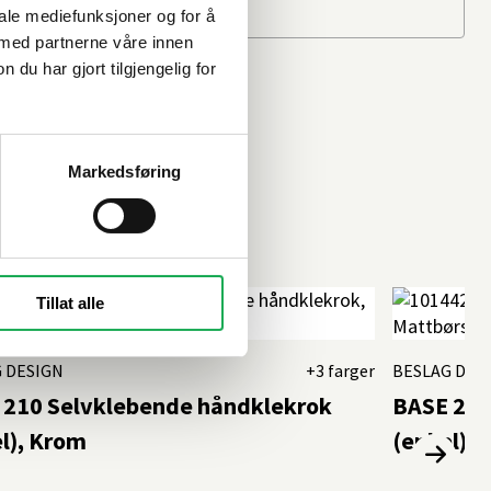
iale mediefunksjoner og for å
 med partnerne våre innen
u har gjort tilgjengelig for
Markedsføring
Tillat alle
 DESIGN
+3 farger
BESLAG DES
 210 Selvklebende håndklekrok
BASE 220
l), Krom
(enkel), 