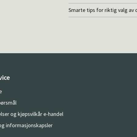
Smarte tips for riktig valg av 
vice
e
spørsmål
lser og kjøpsvilkår e-handel
og informasjonskapsler