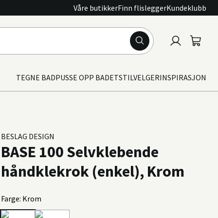
Våre butikker
Finn flislegger
Kundeklubb
Logg
Handle
inn
TEGNE BAD
PUSSE OPP BADET
STILVELGER
INSPIRASJON
BESLAG DESIGN
BASE 100 Selvklebende
håndklekrok (enkel), Krom
Farge: Krom