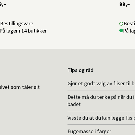
9,–
99,–
Bestillingsvare
Besti
På lager i 14 butikker
På la
Tips og råd
Gjør et godt valg av fliser til 
ulvet som tåler alt
Dette må du tenke på når du 
badet
Visste du at du kan legge flis p
Fugemasse i farger