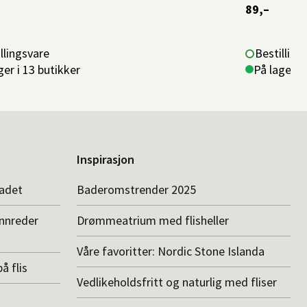
89,–
llingsvare
Bestilling
ger i 13 butikker
På lager i
Inspirasjon
badet
Baderomstrender 2025
innreder
Drømmeatrium med flisheller
Våre favoritter: Nordic Stone Islanda
å flis
Vedlikeholdsfritt og naturlig med fliser