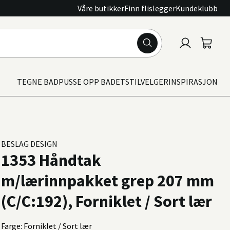
Våre butikker
Finn flislegger
Kundeklubb
Logg
Handle
inn
TEGNE BAD
PUSSE OPP BADET
STILVELGER
INSPIRASJON
BESLAG DESIGN
1353 Håndtak
m/lærinnpakket grep 207 mm
(C/C:192), Forniklet / Sort lær
Farge: Forniklet / Sort lær