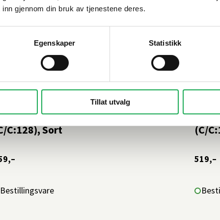
 inn gjennom din bruk av tjenestene deres.
Egenskaper
Statistikk
ESLAG DESIGN
+1 farge
BESLAG
Tillat utvalg
ONITON THREAD Håndtak 148 mm
MANO
C/C:128), Sort
(C/C:
59,–
519,–
Bestillingsvare
Besti