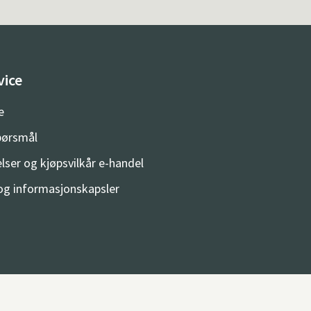
vice
e
spørsmål
lser og kjøpsvilkår e-handel
og informasjonskapsler