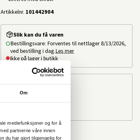
Artikkelnr.
101442904
Slik kan du få varen
Bestillingsvare: Forventes til nettlager 8/13/2026,
ved bestilling i dag.
Les mer
Ikke på lager i butikk
Beregn frakten
Ditt postnummer
Om
iale mediefunksjoner og for å
 med partnerne våre innen
u har gjort tilgjengelig for