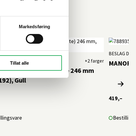
Markedsføring
BESLAG DES
 DESIGN
+2 farger
MANOR Hå
Tillat alle
R Håndtak m/bakplate 246 mm
192), Gull
419,–
llingsvare
Bestilling