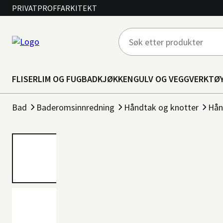
PRIVAT
PROFF
ARKITEKT
FLISER
LIM OG FUG
BAD
KJØKKEN
GULV OG VEGG
VERKTØ
Bad
Baderomsinnredning
Håndtak og knotter
Hån