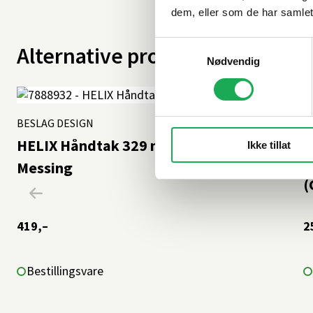
dem, eller som de har samlet
Samtykkevalg
Alternative produkter
Nødvendig
BESLAG DESIGN
+3 farger
B
HELIX Håndtak 329 mm (C/C:320),
Ikke tillat
T
Messing
(
419,–
2
Bestillingsvare