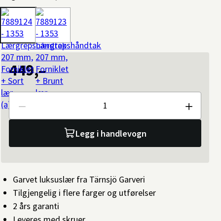
449,–
Antall
Legg i handlevogn
Garvet luksuslær fra Tärnsjö Garveri
Tilgjengelig i flere farger og utførelser
2 års garanti
Leveres med skruer