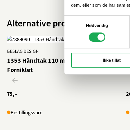
dem, eller som de har samlet
Samtykkevalg
Alternative produkter
Nødvendig
BESLAG DESIGN
+3 farger
B
1353 Håndtak 110 mm (C/C:96),
L
Ikke tillat
Forniklet
K
75,–
2
Bestillingsvare