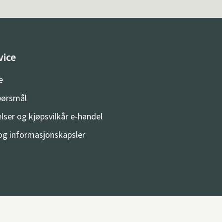
vice
e
spørsmål
lser og kjøpsvilkår e-handel
og informasjonskapsler