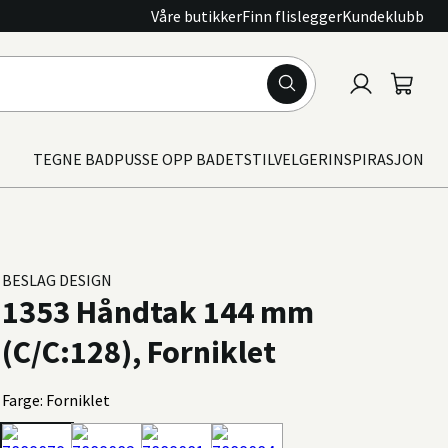
Våre butikker
Finn flislegger
Kundeklubb
Logg
Handle
inn
TEGNE BAD
PUSSE OPP BADET
STILVELGER
INSPIRASJON
BESLAG DESIGN
1353 Håndtak 144 mm
(C/C:128), Forniklet
Farge: Forniklet