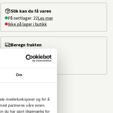
Slik kan du få varen
På nettlager: 22
Les mer
Ikke på lager i butikk
Beregn frakten
Ditt postnummer
Om
iale mediefunksjoner og for å
 med partnerne våre innen
u har gjort tilgjengelig for