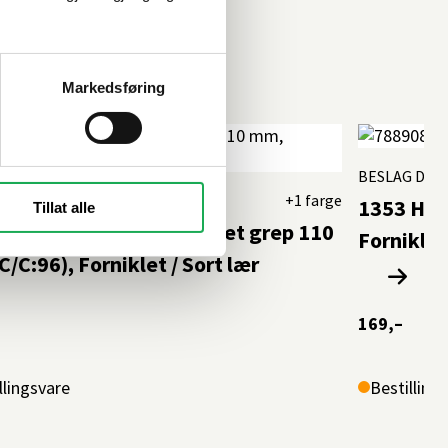
Markedsføring
BESLAG DES
 DESIGN
+1 farge
1353 Hån
Tillat alle
 Håndtak m/lærinnpakket grep 110
Forniklet
/C:96), Forniklet / Sort lær
169,–
llingsvare
Bestilling