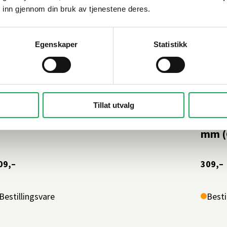
 inn gjennom din bruk av tjenestene deres.
Egenskaper
Statistikk
ESLAG DESIGN
+5 farger
BESLAG
OUNGE Håndtak 174 mm (C/C:160),
Tillat utvalg
1353
rom
mm (C
09,–
309,–
Bestillingsvare
Besti