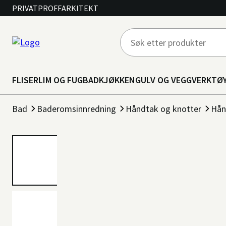
PRIVAT
PROFF
ARKITEKT
FLISER
LIM OG FUG
BAD
KJØKKEN
GULV OG VEGG
VERKTØ
Bad
Baderomsinnredning
Håndtak og knotter
Hån