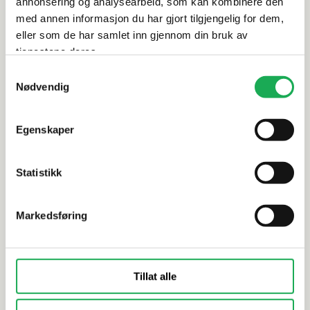
annonsering og analysearbeid, som kan kombinere den
med annen informasjon du har gjort tilgjengelig for dem,
eller som de har samlet inn gjennom din bruk av
Alternative produkter
tjenestene deres.
Samtykkevalg
Nødvendig
BERRY ALLOC
+1 farge
BERRY ALLOC
Skjult utvendig hjørneprofil
Skjult inn
Egenskaper
HydroLoc W&W, Aluminium 2,35M
HydroLoc 
Statistikk
Markedsføring
Tillat alle