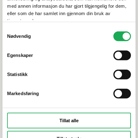
med annen informasjon du har gjort tilgjengelig for dem,
eller som de har samlet inn gjennom din bruk av
Alternative produkter
tjenestene deres.
Samtykkevalg
Nødvendig
BERRY ALLOC
+3 farger
BERRY ALLOC
Utvendig hjørneprofil 90° W&W,
Innvendig 
Egenskaper
Aluminium 2,4M
W&W, Alum
Statistikk
Markedsføring
Tillat alle