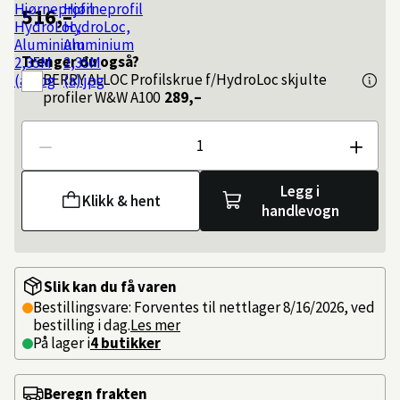
516,–
Trenger du også?
BERRY ALLOC
Profilskrue f/HydroLoc skjulte
profiler W&W A100
289,–
Antall
Legg i
Klikk & hent
handlevogn
Slik kan du få varen
Bestillingsvare: Forventes til nettlager 8/16/2026, ved
bestilling i dag.
Les mer
På lager i
4 butikker
Beregn frakten