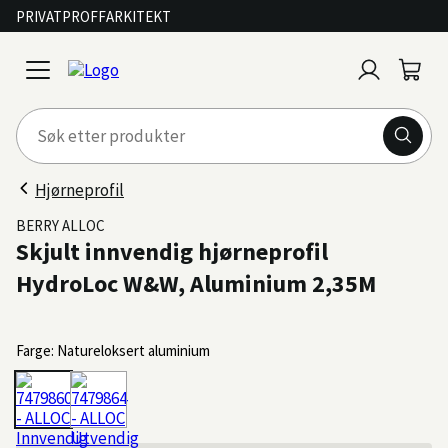
PRIVAT
PROFF
ARKITEKT
Logg
Handl
open
inn
menu
Hjørneprofil
BERRY ALLOC
Skjult innvendig hjørneprofil
HydroLoc W&W, Aluminium 2,35M
Farge: Natureloksert aluminium