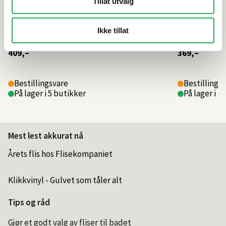
Tillat utvalg
Ikke tillat
409,–
369,–
Bestillingsvare
Bestillings
På lager i 5 butikker
På lager i 2
Mest lest akkurat nå
Årets flis hos Flisekompaniet
Klikkvinyl - Gulvet som tåler alt
Tips og råd
Gjør et godt valg av fliser til badet