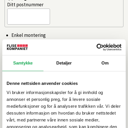
Ditt postnummer
Enkel montering
Skjult installasjon
Del av komplett installasjonssystem
Artikkelnr.
101193927
Samtykke
Detaljer
Om
Produktinformasjon
Denne nettsiden anvender cookies
Vi bruker informasjonskapsler for å gi innhold og
Spesifikasjoner
annonser et personlig preg, for å levere sosiale
mediefunksjoner og for å analysere trafikken vår. Vi deler
dessuten informasjon om hvordan du bruker nettstedet
Leveringsinformasjon
vårt, med partnerne våre innen sosiale medier,
annonsering og analysearbeid, som kan kombinere den