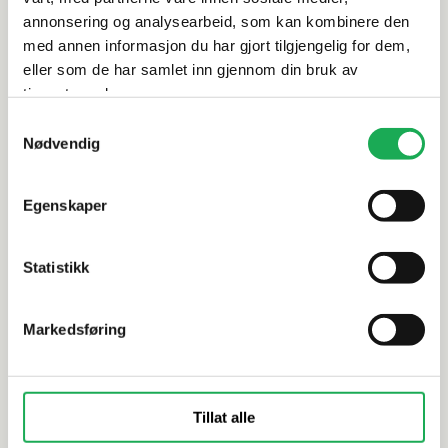
annonsering og analysearbeid, som kan kombinere den
Dokumentasjon
med annen informasjon du har gjort tilgjengelig for dem,
eller som de har samlet inn gjennom din bruk av
tjenestene deres.
Samtykkevalg
Alternative produkter
Nødvendig
Egenskaper
TONALITE
+2 farger
WOW
Exanuance, Nero 15x15 Flis
Hexa Cotta
Statistikk
Markedsføring
Tillat alle