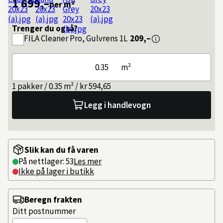
1 699,–
per m²
Trenger du også?
FILA
Cleaner Pro, Gulvrens 1L
209,–
m²
1 pakker / 0.35 m² / kr 594,65
Legg i handlevogn
Slik kan du få varen
På nettlager: 53
Les mer
Ikke på lager i butikk
Beregn frakten
Ditt postnummer