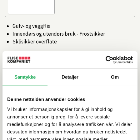
Gulv- og veggflis
Innendørs og utendørs bruk - Frostsikker
Sklisikker overflate
Artikkelnr.
101399827
Samtykke
Detaljer
Om
Produktinformasjon
Spesifikasjoner
Denne nettsiden anvender cookies
Vi bruker informasjonskapsler for å gi innhold og
Rengjøring og vedlikehold
annonser et personlig preg, for å levere sosiale
mediefunksjoner og for å analysere trafikken vår. Vi deler
dessuten informasjon om hvordan du bruker nettstedet
Leveringsinformasjon
vårt, med partnerne våre innen sosiale medier,