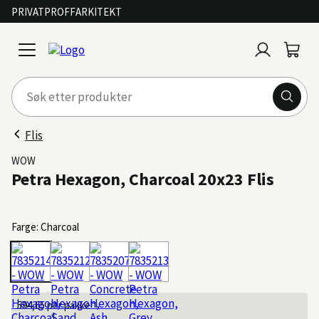
PRIVAT
PROFF
ARKITEKT
Logg
Handl
open
inn
menu
Flis
WOW
Petra Hexagon, Charcoal 20x23 Flis
Farge: Charcoal
594,65
per pakke