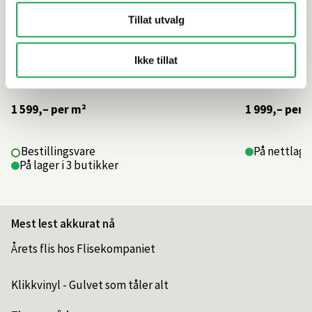
Tillat utvalg
Ikke tillat
1 599,–
per m²
1 999,–
per 
Bestillingsvare
På nettlager
På lager i 3 butikker
Mest lest akkurat nå
Årets flis hos Flisekompaniet
Klikkvinyl - Gulvet som tåler alt