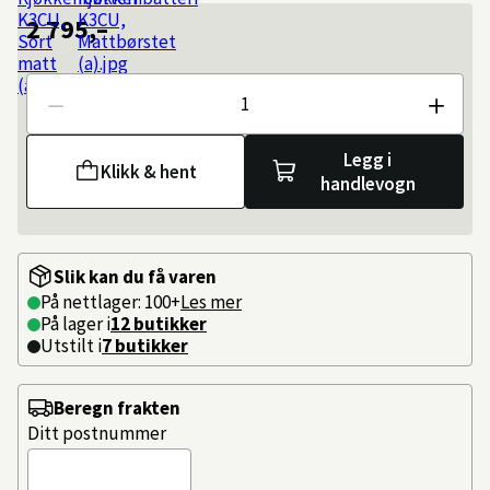
2 795,–
Antall
Legg i
Klikk & hent
handlevogn
Slik kan du få varen
På nettlager: 100+
Les mer
På lager i
12 butikker
Utstilt i
7
butikker
Beregn frakten
Ditt postnummer