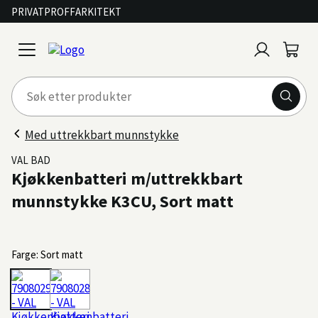
PRIVAT
PROFF
ARKITEKT
Logg
Handl
open
inn
menu
Med uttrekkbart munnstykke
VAL BAD
Kjøkkenbatteri m/uttrekkbart
munnstykke K3CU, Sort matt
Farge: Sort matt