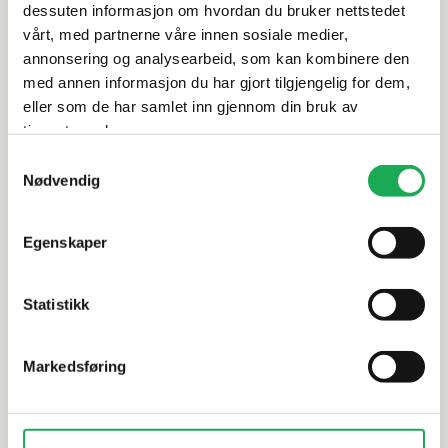
Leveringsinformasjon
dessuten informasjon om hvordan du bruker nettstedet
vårt, med partnerne våre innen sosiale medier,
Dokumentasjon
annonsering og analysearbeid, som kan kombinere den
med annen informasjon du har gjort tilgjengelig for dem,
eller som de har samlet inn gjennom din bruk av
tjenestene deres.
Alternative produkter
Samtykkevalg
Nødvendig
Egenskaper
VAL BAD
+1 farge
VAL BAD
Kjøkkenbatteri K1C, Sort matt
Kjøkkenba
Statistikk
Markedsføring