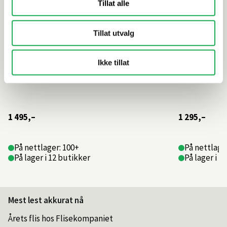
Tillat alle
Tillat utvalg
Ikke tillat
1 495,–
1 295,–
På nettlager: 100+
På nettlage
På lager i 12 butikker
På lager i 1
Mest lest akkurat nå
Årets flis hos Flisekompaniet