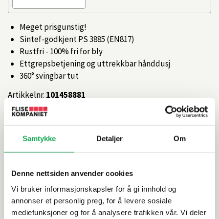
Meget prisgunstig!
Sintef-godkjent PS 3885 (EN817)
Rustfri - 100% fri for bly
Ettgrepsbetjening og uttrekkbar hånddusj
360° svingbar tut
Artikkelnr.
101458881
Produktinformasjon
Samtykke
Detaljer
Om
Spesifikasjoner
Denne nettsiden anvender cookies
Vi bruker informasjonskapsler for å gi innhold og
Rengjøring og vedlikehold
annonser et personlig preg, for å levere sosiale
mediefunksjoner og for å analysere trafikken vår. Vi deler