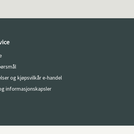
vice
e
spørsmål
lser og kjøpsvilkår e-handel
og informasjonskapsler