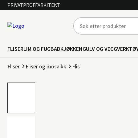
PRIVAT
PROFF
ARKITEKT
FLISER
LIM OG FUG
BAD
KJØKKEN
GULV OG VEGG
VERKTØ
Fliser
Fliser og mosaikk
Flis