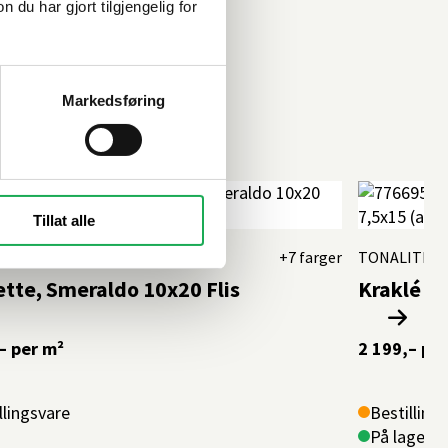
u har gjort tilgjengelig for
Markedsføring
Tillat alle
ITE
+7 farger
TONALITE
ette, Smeraldo 10x20 Flis
Kraklé Ta
–
per m²
2 199,–
per
llingsvare
Bestilling
På lager i 