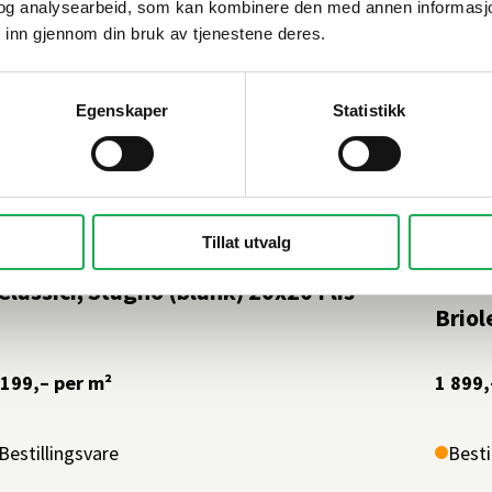
og analysearbeid, som kan kombinere den med annen informasjon d
 inn gjennom din bruk av tjenestene deres.
Egenskaper
Statistikk
Tillat utvalg
ESI
+61 farger
TONAL
 Classici, Stagno (blank) 20x20 Flis
Briol
 199,–
per m²
1 899,
Bestillingsvare
Besti