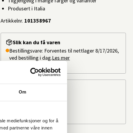
Tilgjengelig i mange farger og varianter
Produsert i Italia
Artikkelnr.
101358967
Slik kan du få varen
Bestillingsvare: Forventes til nettlager 8/17/2026,
ved bestilling i dag.
Les mer
Ikke på lager i butikk
Beregn frakten
Om
Ditt postnummer
iale mediefunksjoner og for å
 med partnerne våre innen