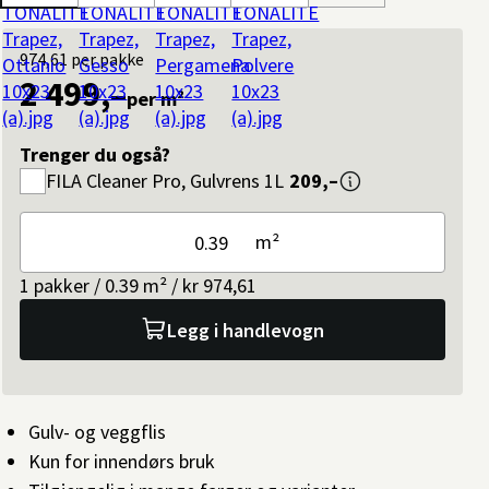
974,61
per pakke
2 499,–
per m²
Trenger du også?
FILA
Cleaner Pro, Gulvrens 1L
209,–
m²
1 pakker / 0.39 m² / kr 974,61
Legg i handlevogn
Gulv- og veggflis
Kun for innendørs bruk