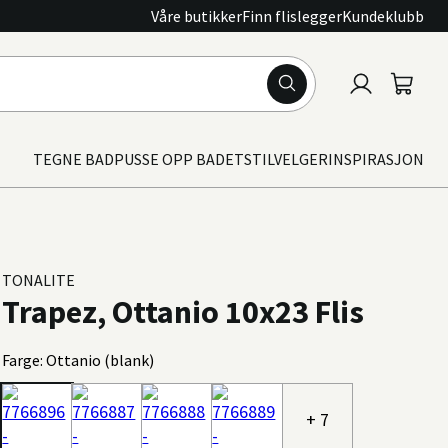
Våre butikker
Finn flislegger
Kundeklubb
Logg
Handle
inn
TEGNE BAD
PUSSE OPP BADET
STILVELGER
INSPIRASJON
TONALITE
Trapez, Ottanio 10x23 Flis
Farge: Ottanio (blank)
+ 7