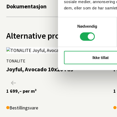
sosiale medier, annonsering 
Dokumentasjon
dem, eller som de har samlet
Samtykkevalg
Nødvendig
Alternative produkter
Ikke tillat
TONALITE
+11 farger
C
Joyful, Avocado 10x20 Flis
I
1 699,–
per m²
1
Bestillingsvare