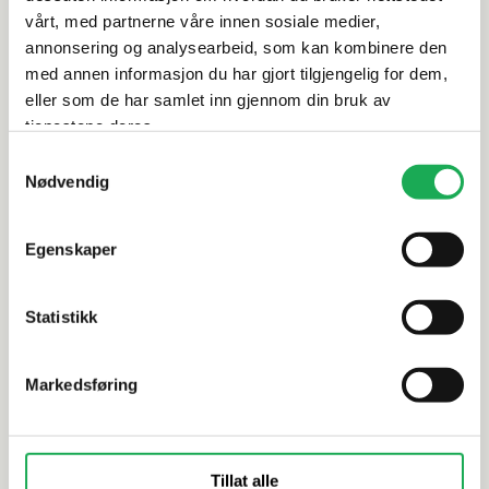
Leveringsinformasjon
vårt, med partnerne våre innen sosiale medier,
annonsering og analysearbeid, som kan kombinere den
Dokumentasjon
med annen informasjon du har gjort tilgjengelig for dem,
eller som de har samlet inn gjennom din bruk av
tjenestene deres.
Samtykkevalg
Alternative produkter
Nødvendig
Egenskaper
TONALITE
+3 farger
TONALITE
Satin, Seta 15x15 Flis
Diamante 
Statistikk
15x15 Flis
Markedsføring
Tillat alle