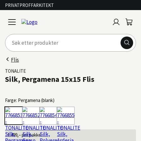
PRIVAT
PROFF
ARKITEKT
Logg
Handl
open
inn
menu
Flis
TONALITE
Silk, Pergamena 15x15 Flis
Farge: Pergamena (blank)
1 499,–
per pakke