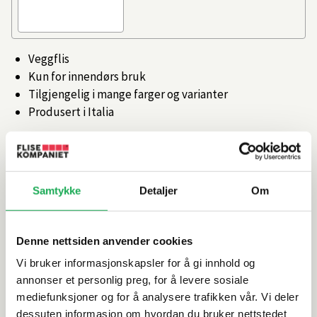
Veggflis
Kun for innendørs bruk
Tilgjengelig i mange farger og varianter
Produsert i Italia
Artikkelnr.
101358925
Samtykke
Detaljer
Om
Produktinformasjon
Spesifikasjoner
Denne nettsiden anvender cookies
Vi bruker informasjonskapsler for å gi innhold og
Rengjøring og vedlikehold
annonser et personlig preg, for å levere sosiale
mediefunksjoner og for å analysere trafikken vår. Vi deler
dessuten informasjon om hvordan du bruker nettstedet