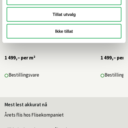
Tillat utvalg
Ikke tillat
1 499,–
per m²
1 499,–
per 
Bestillingsvare
Bestillings
Mest lest akkurat nå
Årets flis hos Flisekompaniet