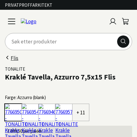
PRIVAT
PROFF
ARKITEKT
Logg
Handl
open
inn
menu
Flis
TONALITE
Kraklé Tavella, Azzurro 7,5x15 Flis
Farge: Azzurro (blank)
+ 11
1 099,50
per pakke