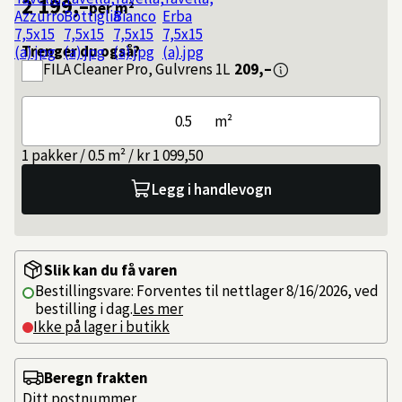
2 199,–
per m²
Trenger du også?
FILA
Cleaner Pro, Gulvrens 1L
209,–
m²
1 pakker / 0.5 m² / kr 1 099,50
Legg i handlevogn
Slik kan du få varen
Bestillingsvare: Forventes til nettlager 8/16/2026, ved
bestilling i dag.
Les mer
Ikke på lager i butikk
Beregn frakten
Ditt postnummer