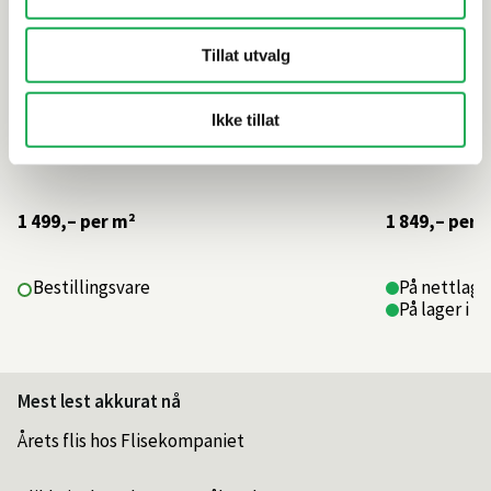
Tillat utvalg
Ikke tillat
1 499,–
per m²
1 849,–
per 
Bestillingsvare
På nettlage
På lager i 4
Mest lest akkurat nå
Årets flis hos Flisekompaniet