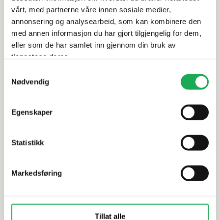
vårt, med partnerne våre innen sosiale medier,
Leveringsinformasjon
annonsering og analysearbeid, som kan kombinere den
med annen informasjon du har gjort tilgjengelig for dem,
Dokumentasjon
eller som de har samlet inn gjennom din bruk av
tjenestene deres.
Samtykkevalg
Nødvendig
Alternative produkter
Egenskaper
TONALITE
+4 farger
WOW
Nature, Sky 10x40 Flis
Statistikk
Potters Ba
Markedsføring
Tillat alle