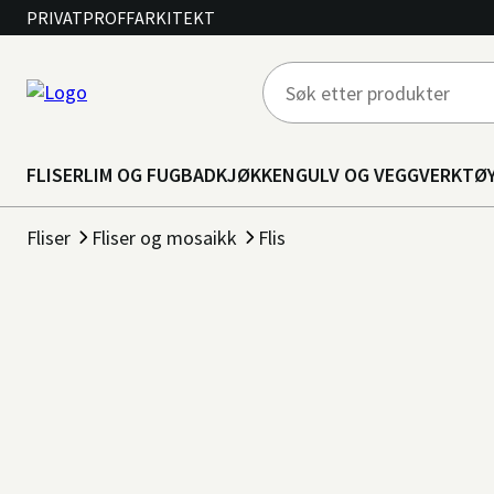
PRIVAT
PROFF
ARKITEKT
FLISER
LIM OG FUG
BAD
KJØKKEN
GULV OG VEGG
VERKTØ
Fliser
Fliser og mosaikk
Flis