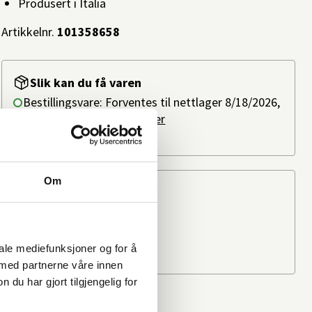
Produsert i Italia
Artikkelnr.
101358658
Slik kan du få varen
Bestillingsvare: Forventes til nettlager 8/18/2026,
ved bestilling i dag.
Les mer
Ikke på lager i butikk
Om
Beregn frakten
Ditt postnummer
iale mediefunksjoner og for å
 med partnerne våre innen
u har gjort tilgjengelig for