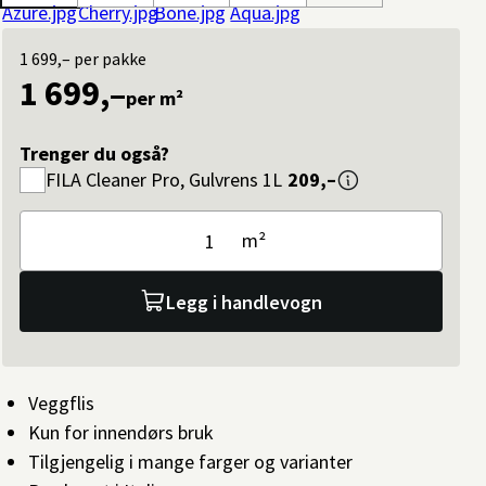
1 699,–
per pakke
1 699,–
per m²
Trenger du også?
FILA
Cleaner Pro, Gulvrens 1L
209,–
m²
Legg i handlevogn
Veggflis
Kun for innendørs bruk
Tilgjengelig i mange farger og varianter