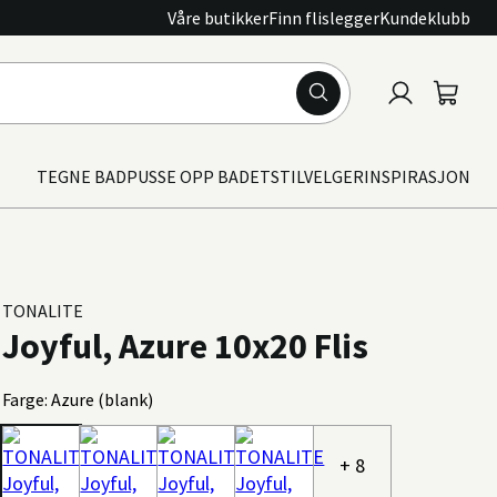
Våre butikker
Finn flislegger
Kundeklubb
Logg
Handle
inn
TEGNE BAD
PUSSE OPP BADET
STILVELGER
INSPIRASJON
TONALITE
Joyful, Azure 10x20 Flis
Farge: Azure (blank)
+ 8