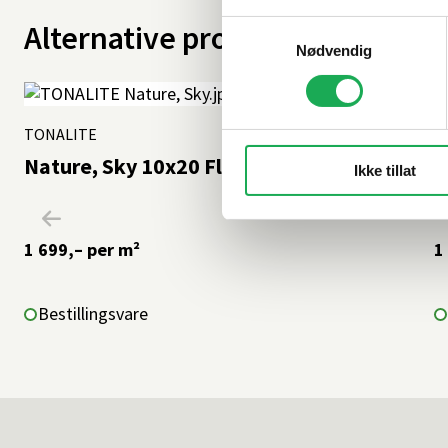
Alternative produkter
Samtykkevalg
Nødvendig
TONALITE
+4 farger
T
Nature, Sky 10x20 Flis
K
Ikke tillat
1 699,–
per m²
1
Bestillingsvare