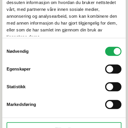
dessuten informasjon om hvordan du bruker nettstedet
Leveringsinformasjon
vårt, med partnerne våre innen sosiale medier,
annonsering og analysearbeid, som kan kombinere den
Dokumentasjon
med annen informasjon du har gjort tilgjengelig for dem,
eller som de har samlet inn gjennom din bruk av
tjenestene deres.
Samtykkevalg
Alternative produkter
Nødvendig
Egenskaper
TONALITE
+11 farger
TONALITE
Joyful, Aqua 10x20 Flis
Diamante 
Statistikk
(Blank) 5x5
Markedsføring