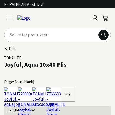
PRIVAT
PROFF
ARKITEKT
Logg
Handl
open
inn
menu
Flis
TONALITE
Joyful, Aqua 10x40 Flis
Farge: Aqua (blank)
+ 9
1 631,04
per pakke