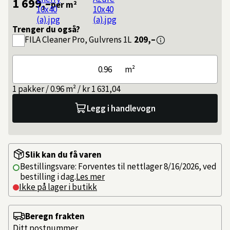
1 699,–
per m²
Trenger du også?
FILA
Cleaner Pro, Gulvrens 1L
209,–
m²
1 pakker / 0.96 m² / kr 1 631,04
Legg i handlevogn
Slik kan du få varen
Bestillingsvare: Forventes til nettlager 8/16/2026, ved
bestilling i dag.
Les mer
Ikke på lager i butikk
Beregn frakten
Ditt postnummer