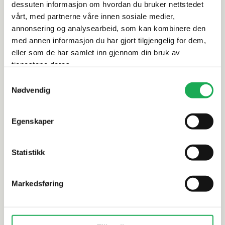
dessuten informasjon om hvordan du bruker nettstedet
Leveringsinformasjon
vårt, med partnerne våre innen sosiale medier,
annonsering og analysearbeid, som kan kombinere den
Dokumentasjon
med annen informasjon du har gjort tilgjengelig for dem,
eller som de har samlet inn gjennom din bruk av
tjenestene deres.
Samtykkevalg
Alternative produkter
Nødvendig
Egenskaper
CESI
TONALITE
+7 farger
I Classici,
Diamante Liscio, Nero (Blank) 15x15
Statistikk
Flis
Markedsføring