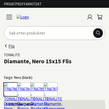
PRIVAT
PROFF
ARKITEKT
Logg
Handl
open
inn
menu
Flis
TONALITE
Diamante, Nero 15x15 Flis
Farge: Nero (blank)
1 308,23
per pakke