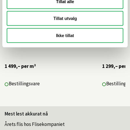
Tillat alle
Tillat utvalg
Ikke tillat
1 499,–
per m²
1 299,–
per 
Bestillingsvare
Bestillings
Mest lest akkurat nå
Årets flis hos Flisekompaniet