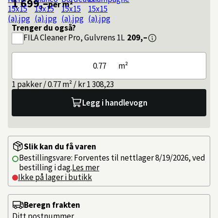
1 699,–
per m²
Trenger du også?
FILA
Cleaner Pro, Gulvrens 1L
209,–
m²
1 pakker / 0.77 m² / kr 1 308,23
Legg i handlevogn
Slik kan du få varen
Bestillingsvare: Forventes til nettlager 8/19/2026, ved
bestilling i dag.
Les mer
Ikke på lager i butikk
Beregn frakten
Ditt postnummer