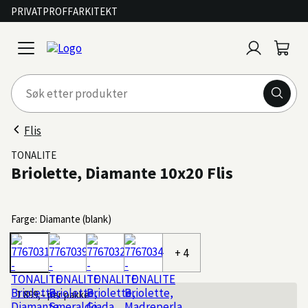
PRIVAT
PROFF
ARKITEKT
Logg
Handl
open
inn
menu
Flis
TONALITE
Briolette, Diamante 10x20 Flis
Farge: Diamante (blank)
+ 4
1 899,–
per pakke