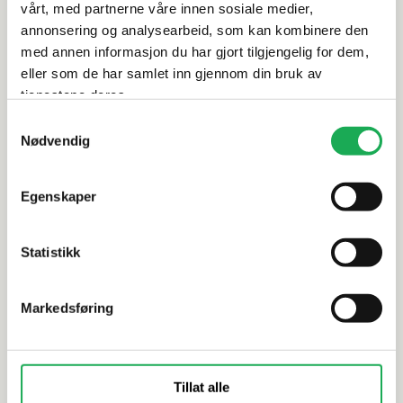
Leveringsinformasjon
vårt, med partnerne våre innen sosiale medier,
annonsering og analysearbeid, som kan kombinere den
med annen informasjon du har gjort tilgjengelig for dem,
Dokumentasjon
eller som de har samlet inn gjennom din bruk av
tjenestene deres.
Samtykkevalg
Alternative produkter
Nødvendig
Egenskaper
TONALITE
+7 farger
TONALITE
Tissue Kraklé, Bottiglia 15x15 Flis
Nature, St
Statistikk
Markedsføring
Tillat alle