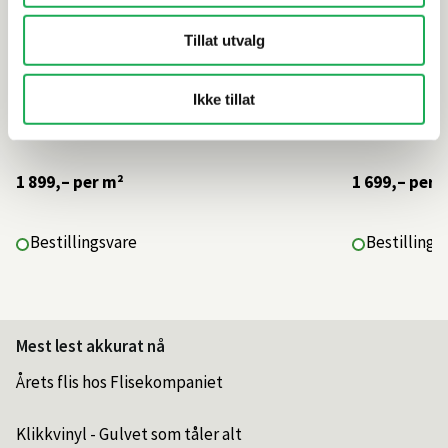
Tillat utvalg
Ikke tillat
1 899,–
per m²
1 699,–
per 
Bestillingsvare
Bestillings
Mest lest akkurat nå
Årets flis hos Flisekompaniet
Klikkvinyl - Gulvet som tåler alt