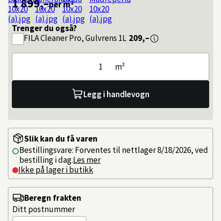
1 899,–
per m²
Trenger du også?
FILA
Cleaner Pro, Gulvrens 1L
209,–
m²
Legg i handlevogn
Slik kan du få varen
Bestillingsvare: Forventes til nettlager 8/18/2026, ved
bestilling i dag.
Les mer
Ikke på lager i butikk
Beregn frakten
Ditt postnummer