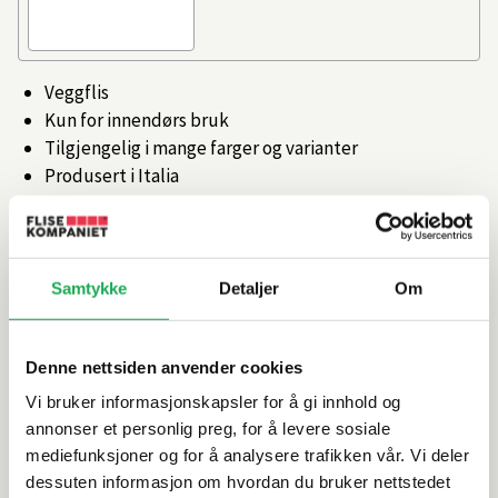
Veggflis
Kun for innendørs bruk
Tilgjengelig i mange farger og varianter
Produsert i Italia
Artikkelnr.
101359090
Samtykke
Detaljer
Om
Produktinformasjon
Denne nettsiden anvender cookies
Spesifikasjoner
Vi bruker informasjonskapsler for å gi innhold og
annonser et personlig preg, for å levere sosiale
Rengjøring og vedlikehold
mediefunksjoner og for å analysere trafikken vår. Vi deler
dessuten informasjon om hvordan du bruker nettstedet