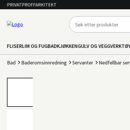
PRIVAT
PROFF
ARKITEKT
FLISER
LIM OG FUG
BAD
KJØKKEN
GULV OG VEGG
VERKTØ
Bad
Baderomsinnredning
Servanter
Nedfellbar se