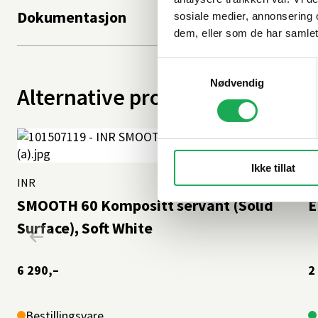
Dokumentasjon
sosiale medier, annonsering 
dem, eller som de har samlet
Samtykkevalg
Nødvendig
Alternative produkter
Ikke tillat
INR
V
SMOOTH 60 Kompositt servant (Solid
E
Surface), Soft White
6 290,–
2
Bestillingsvare