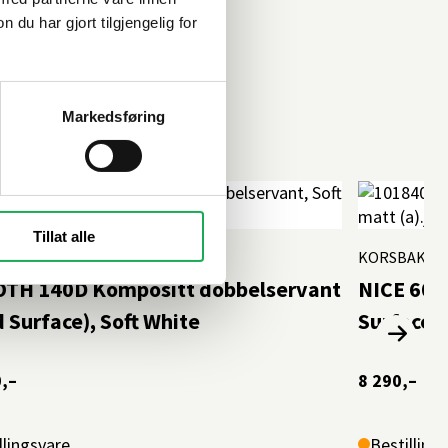
u har gjort tilgjengelig for
Markedsføring
Tillat alle
KORSBAKKE
TH 140D Kompositt dobbelservant
NICE 60 
d Surface), Soft White
Surface),
,–
8 290,–
llingsvare
Bestilling