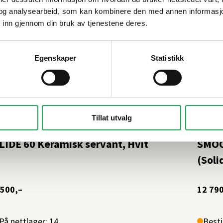
og analysearbeid, som kan kombinere den med annen informasjon d
 inn gjennom din bruk av tjenestene deres.
Egenskaper
Statistikk
Tillat utvalg
AL BAD
+1 farge
INR
LIDE 60 Keramisk servant, Hvit
SMOO
(Soli
 500,–
12 790
På nettlager: 14
Besti