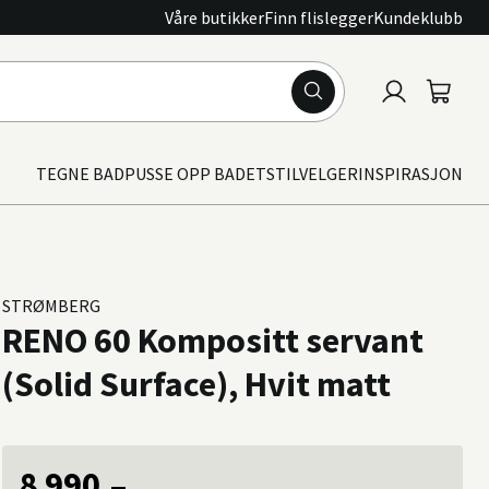
Våre butikker
Finn flislegger
Kundeklubb
Logg
Handle
inn
TEGNE BAD
PUSSE OPP BADET
STILVELGER
INSPIRASJON
STRØMBERG
RENO 60 Kompositt servant
(Solid Surface), Hvit matt
8 990,–