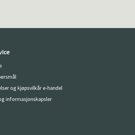
vice
e
spørsmål
lser og kjøpsvilkår e-handel
og informasjonskapsler