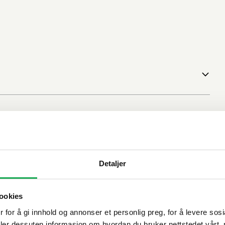
Detaljer
ookies
 for å gi innhold og annonser et personlig preg, for å levere sos
deler dessuten informasjon om hvordan du bruker nettstedet vårt,