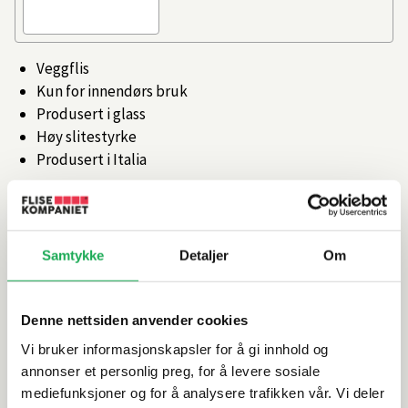
Veggflis
Kun for innendørs bruk
Produsert i glass
Høy slitestyrke
Produsert i Italia
Artikkelnr.
101476311
Samtykke
Detaljer
Om
Produktinformasjon
Spesifikasjoner
Denne nettsiden anvender cookies
Vi bruker informasjonskapsler for å gi innhold og
Rengjøring og vedlikehold
annonser et personlig preg, for å levere sosiale
mediefunksjoner og for å analysere trafikken vår. Vi deler