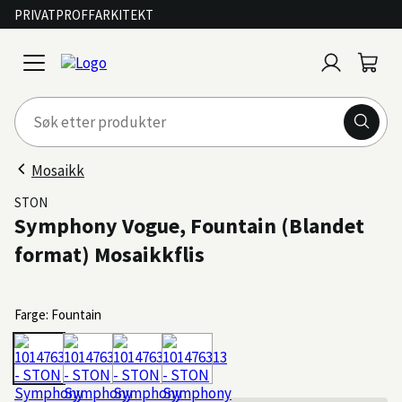
PRIVAT
PROFF
ARKITEKT
Logg
Handl
open
inn
menu
Mosaikk
STON
Symphony Vogue, Fountain (Blandet
format) Mosaikkflis
Farge: Fountain