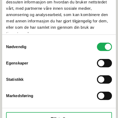
dessuten informasjon om hvordan du bruker nettstedet
Leveringsinformasjon
vårt, med partnerne våre innen sosiale medier,
annonsering og analysearbeid, som kan kombinere den
Dokumentasjon
med annen informasjon du har gjort tilgjengelig for dem,
eller som de har samlet inn gjennom din bruk av
tjenestene deres.
Samtykkevalg
Alternative produkter
Nødvendig
Egenskaper
STON
+5 farger
INTERMATEX
Liberty, Reykjavik 1,5x14,5
Lagos, Nig
Statistikk
Mosaikkflis
Markedsføring