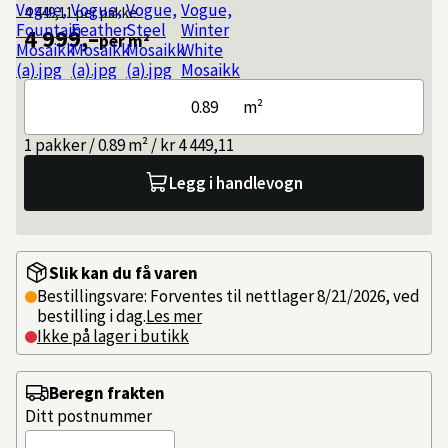
4 449,11
per pakke
4 999,–
per m²
m²
1 pakker / 0.89 m² / kr 4 449,11
Legg i handlevogn
Slik kan du få varen
Bestillingsvare: Forventes til nettlager 8/21/2026, ved
bestilling i dag.
Les mer
Ikke på lager i butikk
Beregn frakten
Ditt postnummer