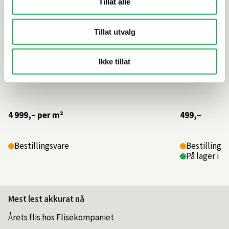
Tillat alle
Tillat utvalg
Ikke tillat
4 999,–
per m²
499,–
Bestillingsvare
Bestillings
På lager i 1
Mest lest akkurat nå
Årets flis hos Flisekompaniet