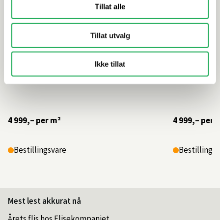
Tillat alle
Tillat utvalg
Ikke tillat
4 999,–
per m²
4 999,–
per 
Bestillingsvare
Bestillings
Mest lest akkurat nå
Årets flis hos Flisekompaniet