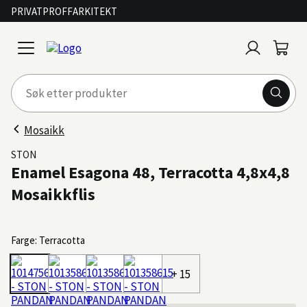
PRIVAT
PROFF
ARKITEKT
Logg
Handl
open
inn
menu
Mosaikk
STON
Enamel Esagona 48, Terracotta 4,8x4,8
Mosaikkflis
Farge: Terracotta
+ 15