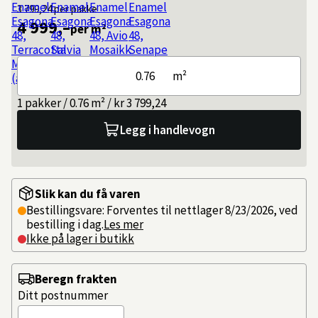
3 799,24
per pakke
4 999,–
per m²
m²
1 pakker / 0.76 m² / kr 3 799,24
Legg i handlevogn
Slik kan du få varen
Bestillingsvare: Forventes til nettlager 8/23/2026, ved
bestilling i dag.
Les mer
Ikke på lager i butikk
Beregn frakten
Ditt postnummer