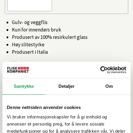
Gulv- og veggflis
Kun for innendørs bruk
Produsert av 100% resirkulert glass
Høy slitestyrke
Produsert i Italia
Artikkelnr.
101475638
Produktinformasjon
Samtykke
Detaljer
Om
Spesifikasjoner
Denne nettsiden anvender cookies
Vi bruker informasjonskapsler for å gi innhold og
Rengjøring og vedlikehold
annonser et personlig preg, for å levere sosiale
mediefunksjoner og for å analysere trafikken vår. Vi deler