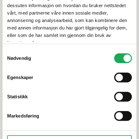
dessuten informasjon om hvordan du bruker nettstedet
Leveringsinformasjon
vårt, med partnerne våre innen sosiale medier,
annonsering og analysearbeid, som kan kombinere den
Dokumentasjon
med annen informasjon du har gjort tilgjengelig for dem,
eller som de har samlet inn gjennom din bruk av
tjenestene deres.
Samtykkevalg
Alternative produkter
Nødvendig
Egenskaper
STON PAN·DAN
+19 farger
STON PAN·DA
Enamel Diamante, Terracotta 4,8x8,3
Enamel Sti
Statistikk
Mosaikkflis
Mosaikkfli
Markedsføring