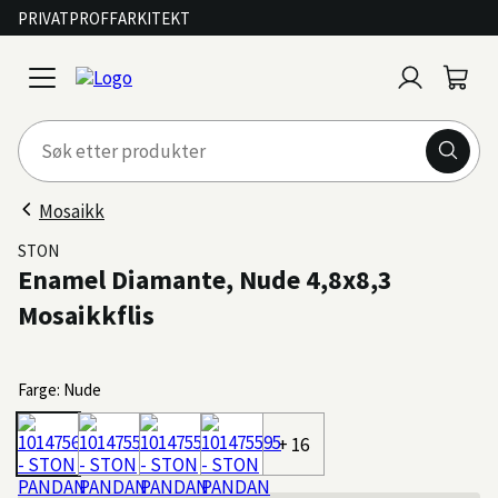
PRIVAT
PROFF
ARKITEKT
Logg
Handl
open
inn
menu
Mosaikk
STON
Enamel Diamante, Nude 4,8x8,3
Mosaikkflis
Farge: Nude
+ 16