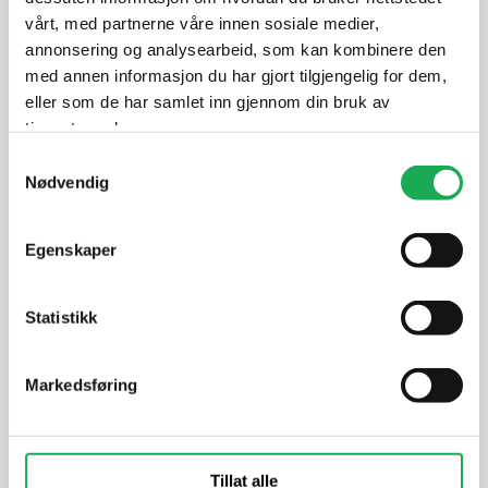
Leveringsinformasjon
vårt, med partnerne våre innen sosiale medier,
annonsering og analysearbeid, som kan kombinere den
Dokumentasjon
med annen informasjon du har gjort tilgjengelig for dem,
eller som de har samlet inn gjennom din bruk av
tjenestene deres.
Samtykkevalg
Alternative produkter
Nødvendig
Egenskaper
STON PAN·DAN
+18 farger
STON PAN·DA
Enamel Canvas, Graphite 1,2x1,2
Enamel Es
Statistikk
Mosaikkflis
2,3x2,3 Mo
Markedsføring
Tillat alle