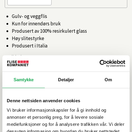
Gulv- og veggflis
Kun for innendørs bruk
Produsert av 100% resirkulert glass
Høy slitestyrke
Produsert i Italia
Artikkelnr.
101475604
Produktinformasjon
Samtykke
Detaljer
Om
Spesifikasjoner
Denne nettsiden anvender cookies
Vi bruker informasjonskapsler for å gi innhold og
Rengjøring og vedlikehold
annonser et personlig preg, for å levere sosiale
mediefunksjoner og for å analysere trafikken vår. Vi deler
dessuten informasjon om hvordan du bruker nettstedet