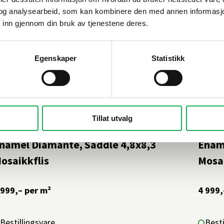
og analysearbeid, som kan kombinere den med annen informasjon d
 inn gjennom din bruk av tjenestene deres.
Egenskaper
Statistikk
Tillat utvalg
TON PAN·DAN
+19 farger
STON 
namel Diamante, Saddle 4,8x8,3
Enam
osaikkflis
Mosai
 999,–
per m²
4 999,
Bestillingsvare
Besti