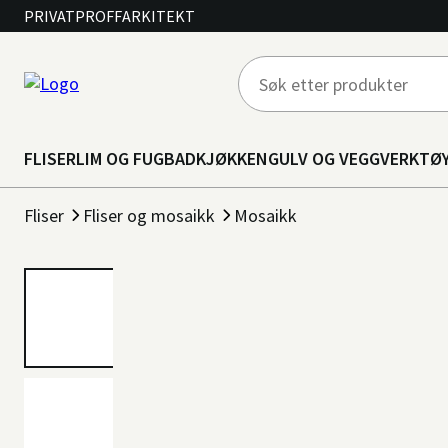
PRIVAT
PROFF
ARKITEKT
FLISER
LIM OG FUG
BAD
KJØKKEN
GULV OG VEGG
VERKTØ
Fliser
Fliser og mosaikk
Mosaikk