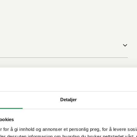
Detaljer
ookies
 for å gi innhold og annonser et personlig preg, for å levere sos
deler dessuten informasjon om hvordan du bruker nettstedet vårt,