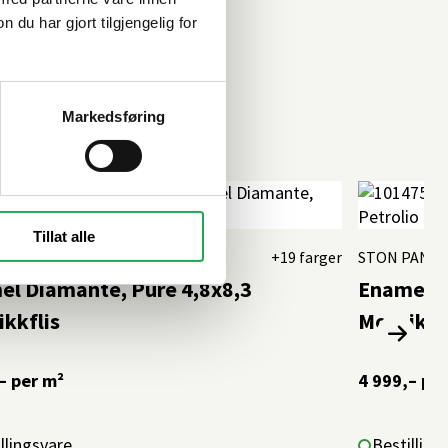
u har gjort tilgjengelig for
Markedsføring
Tillat alle
PAN·DAN
+19 farger
STON PAN·D
el Diamante, Pure 4,8x8,3
Enamel D
kkflis
Mosaikkf
–
per m²
4 999,–
per
llingsvare
Bestilling