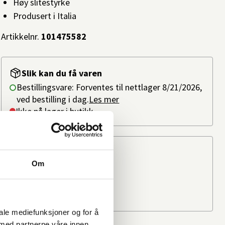
Høy slitestyrke
Produsert i Italia
Artikkelnr.
101475582
Slik kan du få varen
Bestillingsvare: Forventes til nettlager 8/21/2026,
ved bestilling i dag.
Les mer
Ikke på lager i butikk
Beregn frakten
Om
Ditt postnummer
iale mediefunksjoner og for å
 med partnerne våre innen