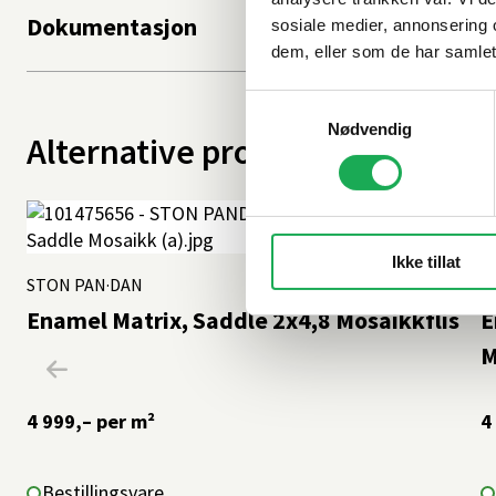
Dokumentasjon
sosiale medier, annonsering 
dem, eller som de har samlet
Samtykkevalg
Nødvendig
Alternative produkter
Ikke tillat
STON PAN·DAN
+14 farger
S
Enamel Matrix, Saddle 2x4,8 Mosaikkflis
E
M
4 999,–
per m²
4
Bestillingsvare