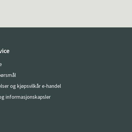
vice
e
spørsmål
lser og kjøpsvilkår e-handel
og informasjonskapsler