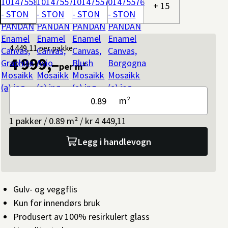
+ 15
4 449,11
per pakke
4 999,–
per m²
m²
1 pakker / 0.89 m² / kr 4 449,11
Legg i handlevogn
Gulv- og veggflis
Kun for innendørs bruk
Produsert av 100% resirkulert glass