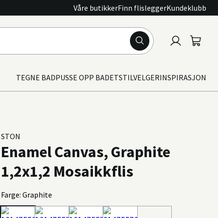
Våre butikker
Finn flislegger
Kundeklubb
Logg
Handle
inn
TEGNE BAD
PUSSE OPP BADET
STILVELGER
INSPIRASJON
STON
Enamel Canvas, Graphite
1,2x1,2 Mosaikkflis
Farge: Graphite