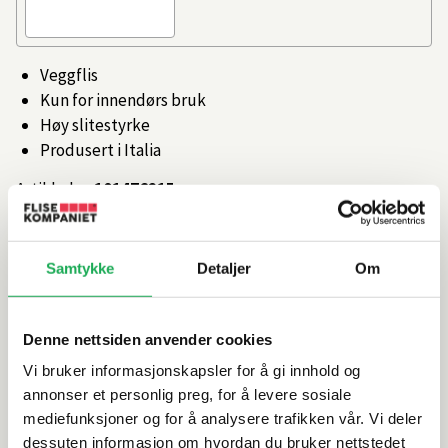
Veggflis
Kun for innendørs bruk
Høy slitestyrke
Produsert i Italia
Artikkelnr.
101476215
Produktinformasjon
Samtykke
Detaljer
Om
Spesifikasjoner
Denne nettsiden anvender cookies
Vi bruker informasjonskapsler for å gi innhold og
Rengjøring og vedlikehold
annonser et personlig preg, for å levere sosiale
mediefunksjoner og for å analysere trafikken vår. Vi deler
Leveringsinformasjon
dessuten informasjon om hvordan du bruker nettstedet