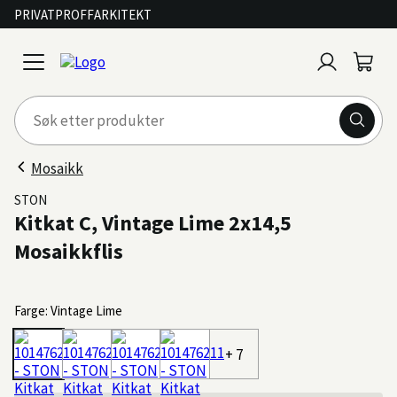
PRIVAT
PROFF
ARKITEKT
Logg
Handl
open
inn
menu
Mosaikk
STON
Kitkat C, Vintage Lime 2x14,5
Mosaikkflis
Farge: Vintage Lime
+ 7