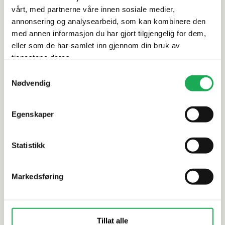
vårt, med partnerne våre innen sosiale medier,
annonsering og analysearbeid, som kan kombinere den
Dokumentasjon
med annen informasjon du har gjort tilgjengelig for dem,
eller som de har samlet inn gjennom din bruk av
tjenestene deres.
Alternative produkter
Samtykkevalg
Nødvendig
FAST LAVPRIS
Egenskaper
INTERMATEX
+6 farger
STON
Tech Piano, Green (Blank) 2x15
Liberty, N
Statistikk
Mosaikkflis
Markedsføring
Tillat alle