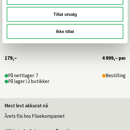
Tillat utvalg
Ikke tillat
179,–
4 999,–
per 
På nettlager: 7
Bestillings
På lager i 2 butikker
Mest lest akkurat nå
Årets flis hos Flisekompaniet