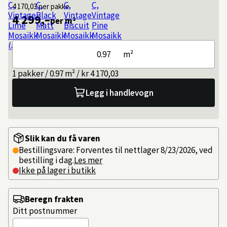
4 170,03
per pakke
4 299,–
per m²
m²
1 pakker / 0.97 m² / kr 4 170,03
Legg i handlevogn
Slik kan du få varen
Bestillingsvare: Forventes til nettlager 8/23/2026, ved
bestilling i dag.
Les mer
Ikke på lager i butikk
Beregn frakten
Ditt postnummer