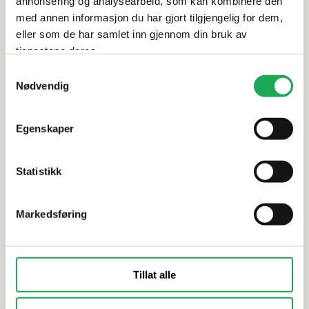
annonsering og analysearbeid, som kan kombinere den
med annen informasjon du har gjort tilgjengelig for dem,
eller som de har samlet inn gjennom din bruk av
Alternative produkter
tjenestene deres.
Samtykkevalg
Nødvendig
SOUDAL
+2 farger
SOUDAL
Monteringslim Fix All High Tack 290
Monterings
Egenskaper
ml, Hvit
Express 28
Statistikk
Markedsføring
Tillat alle