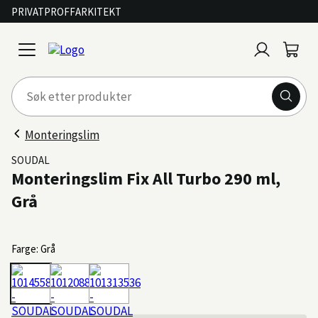
PRIVAT
PROFF
ARKITEKT
Logg
Handl
open
inn
menu
Monteringslim
SOUDAL
Monteringslim Fix All Turbo 290 ml,
Grå
Farge: Grå