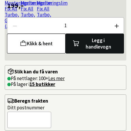
199,–
Antall
Legg i
Klikk & hent
handlevogn
Slik kan du få varen
På nettlager: 100+
Les mer
På lager i
15 butikker
Beregn frakten
Ditt postnummer