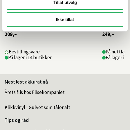
Tillat utvalg
Ikke tillat
209,–
249,–
Bestillingsvare
På nettlager
På lager i 14 butikker
På lager i 1
Mest lest akkurat nå
Årets flis hos Flisekompaniet
Klikkvinyl - Gulvet som tåler alt
Tips og råd