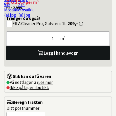
2 099,–
per m²
Før
2 999,–
Trenger du også?
FILA
Cleaner Pro, Gulvrens 1L
209,–
m²
Legg i handlevogn
Slik kan du få varen
På nettlager: 37
Les mer
Ikke på lager i butikk
Beregn frakten
Ditt postnummer