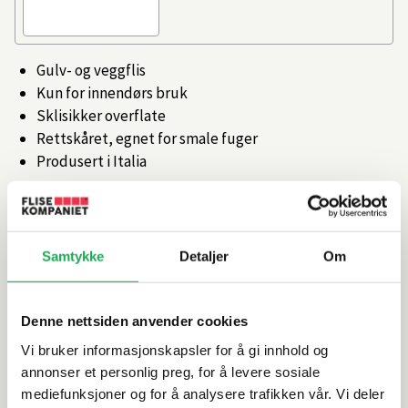
Gulv- og veggflis
Kun for innendørs bruk
Sklisikker overflate
Rettskåret, egnet for smale fuger
Produsert i Italia
Artikkelnr.
101465410
Samtykke
Detaljer
Om
Produktinformasjon
Spesifikasjoner
Denne nettsiden anvender cookies
Vi bruker informasjonskapsler for å gi innhold og
annonser et personlig preg, for å levere sosiale
Rengjøring og vedlikehold
mediefunksjoner og for å analysere trafikken vår. Vi deler