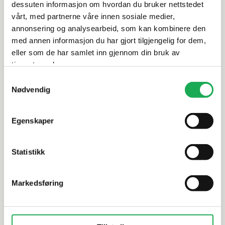
dessuten informasjon om hvordan du bruker nettstedet
Leveringsinformasjon
vårt, med partnerne våre innen sosiale medier,
annonsering og analysearbeid, som kan kombinere den
Dokumentasjon
med annen informasjon du har gjort tilgjengelig for dem,
eller som de har samlet inn gjennom din bruk av
tjenestene deres.
Samtykkevalg
Alternative produkter
Nødvendig
-30%
Egenskaper
MARINER
+3 farger
FIANDRE
Moonstone, Beige 5x5 Mosaikkflis
Solida, Wh
Statistikk
Markedsføring