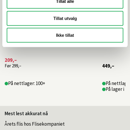
Tillat alle
Tillat utvalg
Ikke tillat
209,–
449,–
Før
299,–
På nettlager: 100+
På nettlager
På lager i 1
Mest lest akkurat nå
Årets flis hos Flisekompaniet