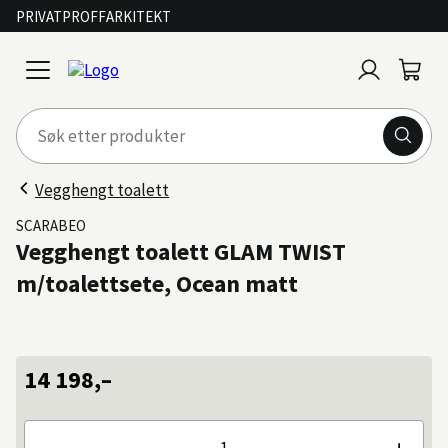
PRIVAT
PROFF
ARKITEKT
Logg
Handl
open
inn
menu
Vegghengt toalett
SCARABEO
Vegghengt toalett GLAM TWIST
m/toalettsete, Ocean matt
14 198,–