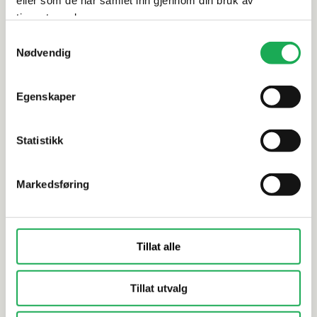
tjenestene deres.
Samtykkevalg
SCARABEO
SCARABEO
Nødvendig
Vegghengt toalett GLAM TWIST
Vegghengt
m/toalettsete, Musk matt
m/toaletts
Egenskaper
Statistikk
Markedsføring
Tillat alle
Tillat utvalg