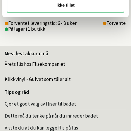
14 198,–
14 198,–
Ikke tillat
Forventet leveringstid: 6 - 8 uker
Forventet le
På lager i 1 butikk
Mest lest akkurat nå
Årets flis hos Flisekompaniet
Klikkvinyl - Gulvet som tåler alt
Tips og råd
Gjør et godt valg av fliser til badet
Dette må du tenke på når du innreder badet
Visste du at du kan legge flis på flis