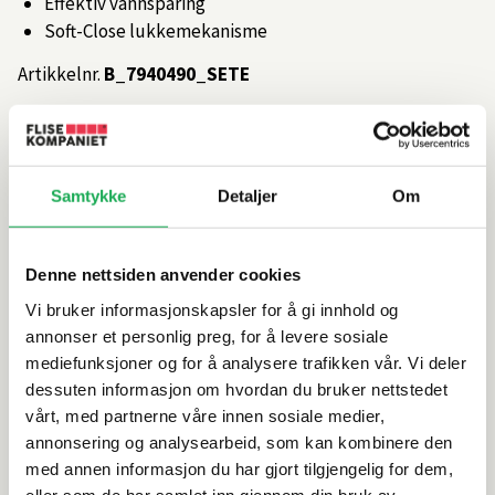
Effektiv vannsparing
Soft-Close lukkemekanisme
Artikkelnr.
B_7940490_SETE
Produktinformasjon
Samtykke
Detaljer
Om
Spesifikasjoner
Denne nettsiden anvender cookies
Rengjøring og vedlikehold
Vi bruker informasjonskapsler for å gi innhold og
annonser et personlig preg, for å levere sosiale
Leveringsinformasjon
mediefunksjoner og for å analysere trafikken vår. Vi deler
dessuten informasjon om hvordan du bruker nettstedet
vårt, med partnerne våre innen sosiale medier,
annonsering og analysearbeid, som kan kombinere den
Alternative produkter
med annen informasjon du har gjort tilgjengelig for dem,
eller som de har samlet inn gjennom din bruk av