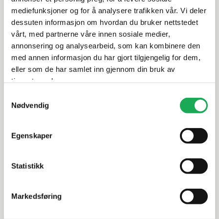
mediefunksjoner og for å analysere trafikken vår. Vi deler
Rengjøring og vedlikehold
dessuten informasjon om hvordan du bruker nettstedet
vårt, med partnerne våre innen sosiale medier,
annonsering og analysearbeid, som kan kombinere den
Leveringsinformasjon
med annen informasjon du har gjort tilgjengelig for dem,
eller som de har samlet inn gjennom din bruk av
Dokumentasjon
tjenestene deres.
Samtykkevalg
Nødvendig
Alternative produkter
Egenskaper
Statistikk
SANT' AGOSTINO
+3 farger
ITALGRANITI
Waystone, Dark 60x120 Flis
Shale, Ash
Markedsføring