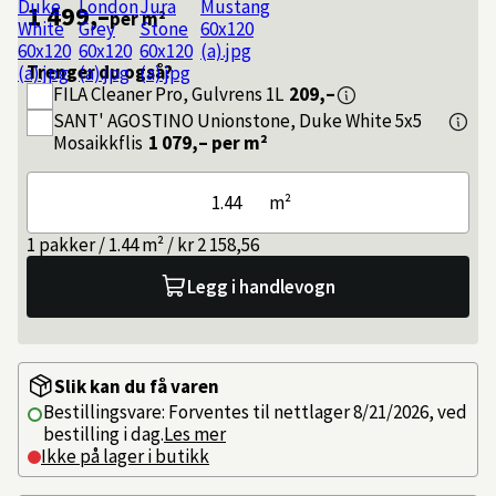
1 499,–
per m²
Trenger du også?
FILA
Cleaner Pro, Gulvrens 1L
209,–
SANT' AGOSTINO
Unionstone, Duke White 5x5
Mosaikkflis
1 079,–
per m²
m²
1 pakker / 1.44 m² / kr 2 158,56
Legg i handlevogn
Slik kan du få varen
Bestillingsvare: Forventes til nettlager 8/21/2026, ved
bestilling i dag.
Les mer
Ikke på lager i butikk