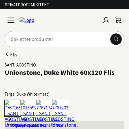
PRIVAT
PROFF
ARKITEKT
Logg
Handl
open
inn
menu
Flis
SANT' AGOSTINO
Unionstone, Duke White 60x120 Flis
Farge: Duke White (matt)
2 158,56
per pakke