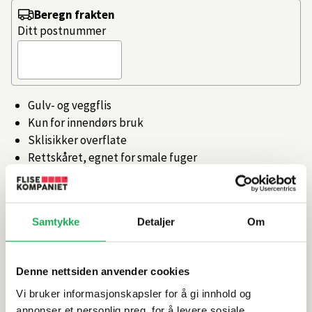
Beregn frakten
Ditt postnummer
Gulv- og veggflis
Kun for innendørs bruk
Sklisikker overflate
Rettskåret, egnet for smale fuger
Produsert i Italia
Artikkelnr.
101359219
Samtykke
Detaljer
Om
Produktinformasjon
Denne nettsiden anvender cookies
Vi bruker informasjonskapsler for å gi innhold og
Spesifikasjoner
annonser et personlig preg, for å levere sosiale