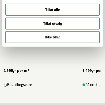
Tillat alle
Tillat utvalg
Ikke tillat
1 599,–
per m²
1 499,–
per 
Bestillingsvare
På nettlager