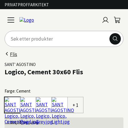
PRIVAT
PROFF
ARKITEKT
Logg
Handl
open
inn
menu
Flis
SANT' AGOSTINO
Logico, Cement 30x60 Flis
Farge: Cement
+ 1
1 384,74
per pakke