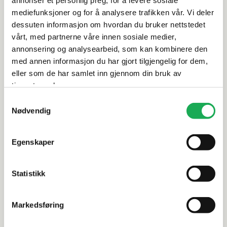
mediefunksjoner og for å analysere trafikken vår. Vi deler
Rengjøring og vedlikehold
dessuten informasjon om hvordan du bruker nettstedet
vårt, med partnerne våre innen sosiale medier,
annonsering og analysearbeid, som kan kombinere den
Leveringsinformasjon
med annen informasjon du har gjort tilgjengelig for dem,
eller som de har samlet inn gjennom din bruk av
Dokumentasjon
tjenestene deres.
Samtykkevalg
Nødvendig
Alternative produkter
Egenskaper
Statistikk
SANT' AGOSTINO
+4 farger
SANT' AGOSTI
Logico, Cosmo Pearl 90x90 Flis
Logico, C
Markedsføring