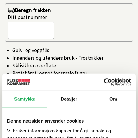
Beregn frakten
Ditt postnummer
Gulv- og veggflis
Innendørs og utendørs bruk - Frostsikker
Sklisikker overflate
Rettskåret, egnet for smale fuger
Tilgjengelig i flere farger og størrelser
Artikkelnr.
101470015
Samtykke
Detaljer
Om
Produktinformasjon
Denne nettsiden anvender cookies
Vi bruker informasjonskapsler for å gi innhold og
Spesifikasjoner
annonser et personlig preg, for å levere sosiale