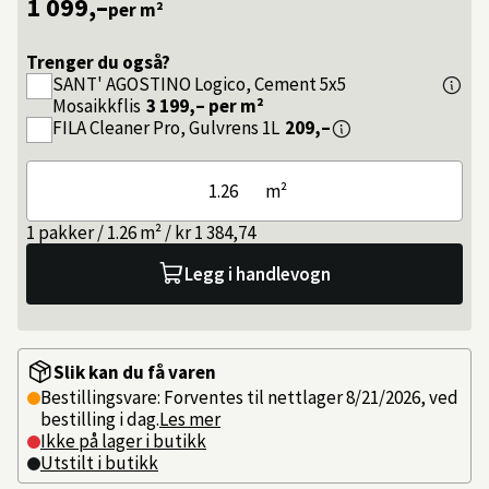
1 099,–
per m²
Trenger du også?
SANT' AGOSTINO
Logico, Cement 5x5
Mosaikkflis
3 199,–
per m²
FILA
Cleaner Pro, Gulvrens 1L
209,–
m²
1 pakker / 1.26 m² / kr 1 384,74
Legg i handlevogn
Slik kan du få varen
Bestillingsvare: Forventes til nettlager 8/21/2026, ved
bestilling i dag.
Les mer
Ikke på lager i butikk
Utstilt i butikk