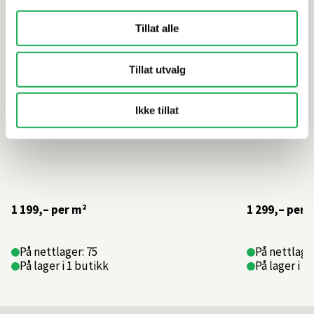
Tillat alle
Tillat utvalg
Ikke tillat
1 199,–
per m²
1 299,–
per 
På nettlager: 75
På nettlager
På lager i 1 butikk
På lager i 1