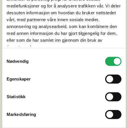
Spesifikasjoner
mediefunksjoner og for å analysere trafikken vår. Vi deler
dessuten informasjon om hvordan du bruker nettstedet
Rengjøring og vedlikehold
vårt, med partnerne våre innen sosiale medier,
annonsering og analysearbeid, som kan kombinere den
med annen informasjon du har gjort tilgjengelig for dem,
Leveringsinformasjon
eller som de har samlet inn gjennom din bruk av
tjenestene deres.
Dokumentasjon
Samtykkevalg
Nødvendig
Alternative produkter
Egenskaper
Statistikk
SANT' AGOSTINO
+1 farge
SANT' AGOSTI
Glow, Ivory 60x60 Flis
Deconcret
Markedsføring
Flis