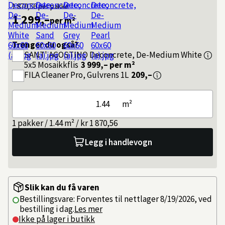
1 870,56
per pakke
1 299,–
per m²
Trenger du også?
SANT' AGOSTINO
Deconcrete, De-Medium White
5x5 Mosaikkflis
3 999,–
per m²
FILA
Cleaner Pro, Gulvrens 1L
209,–
m²
1 pakker / 1.44 m² / kr 1 870,56
Legg i handlevogn
Slik kan du få varen
Bestillingsvare: Forventes til nettlager 8/19/2026, ved
bestilling i dag.
Les mer
Ikke på lager i butikk