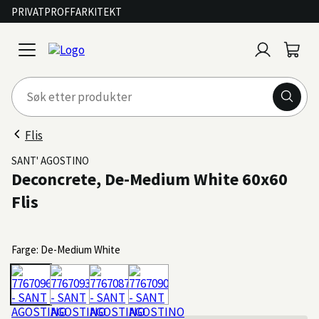
PRIVAT
PROFF
ARKITEKT
Logg
Handl
open
inn
menu
Flis
SANT' AGOSTINO
Deconcrete, De-Medium White 60x60
Flis
Farge: De-Medium White