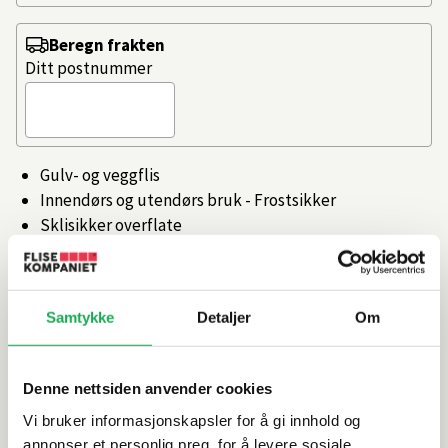
Beregn frakten
Ditt postnummer
Gulv- og veggflis
Innendørs og utendørs bruk - Frostsikker
Sklisikker overflate
Rettskåret, egnet for smale fuger
Produsert i Italia
Artikkelnr.
101359152
Samtykke
Detaljer
Om
Denne nettsiden anvender cookies
Produktinformasjon
Vi bruker informasjonskapsler for å gi innhold og
annonser et personlig preg, for å levere sosiale