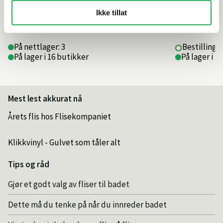
Ikke tillat
989,–
629,–
På nettlager: 3
Bestillings
På lager i 16 butikker
På lager i 1
Mest lest akkurat nå
Årets flis hos Flisekompaniet
Klikkvinyl - Gulvet som tåler alt
Tips og råd
Gjør et godt valg av fliser til badet
Dette må du tenke på når du innreder badet