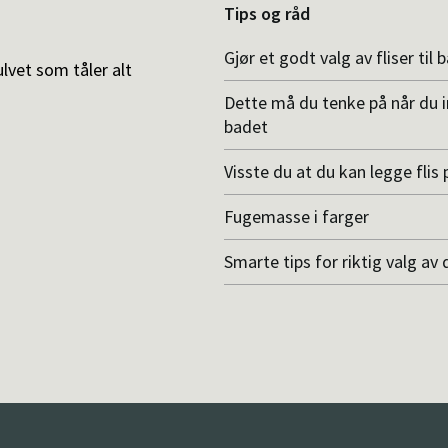
Tips og råd
Gjør et godt valg av fliser til 
ulvet som tåler alt
Dette må du tenke på når du 
badet
Visste du at du kan legge flis p
Fugemasse i farger
Smarte tips for riktig valg av 