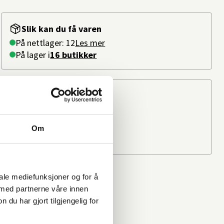
Slik kan du få varen
På nettlager: 12
Les mer
På lager i
16 butikker
Beregn frakten
Ditt postnummer
Om
iale mediefunksjoner og for å
 med partnerne våre innen
u har gjort tilgjengelig for