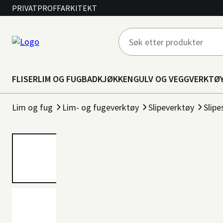
PRIVAT
PROFF
ARKITEKT
FLISER
LIM OG FUG
BAD
KJØKKEN
GULV OG VEGG
VERKTØ
Lim og fug
Lim- og fugeverktøy
Slipeverktøy
Slipe