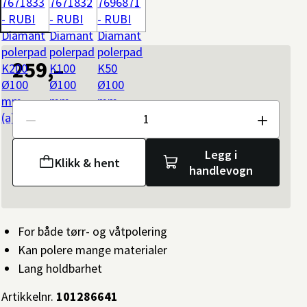
259,–
Antall
Legg i
Klikk & hent
handlevogn
For både tørr- og våtpolering
Kan polere mange materialer
Lang holdbarhet
Artikkelnr.
101286641