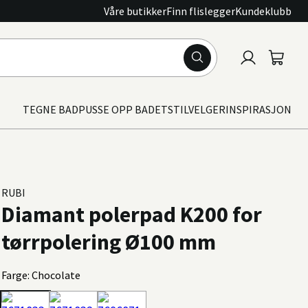
Våre butikker
Finn flislegger
Kundeklubb
Logg
Handle
inn
TEGNE BAD
PUSSE OPP BADET
STILVELGER
INSPIRASJON
RUBI
Diamant polerpad K200 for
tørrpolering Ø100 mm
Farge: Chocolate