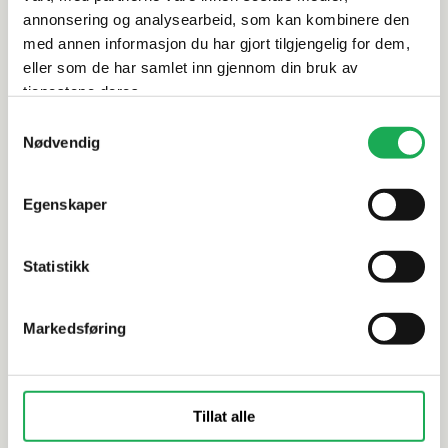
annonsering og analysearbeid, som kan kombinere den
Dokumentasjon
med annen informasjon du har gjort tilgjengelig for dem,
eller som de har samlet inn gjennom din bruk av
tjenestene deres.
Samtykkevalg
Alternative produkter
Nødvendig
FAST LAVPRIS
Egenskaper
ENERGIEKER
+3 farger
SINTESI
Genesis, Ash 60x60 Flis
Frammenti,
Statistikk
Markedsføring
Tillat alle