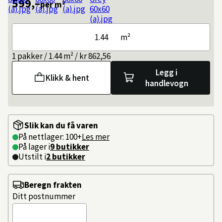
599,–
per m²
m²
1 pakker / 1.44 m² / kr 862,56
Legg i
Klikk & hent
handlevogn
Slik kan du få varen
På nettlager: 100+
Les mer
På lager i
9 butikker
Utstilt i
2
butikker
Beregn frakten
Ditt postnummer