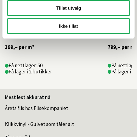
Tillat utvalg
Ikke tillat
399,–
per m²
799,–
per m²
På nettlager: 50
På nettlage
På lager i 2 butikker
På lager i 9
Mest lest akkurat nå
Årets flis hos Flisekompaniet
Klikkvinyl - Gulvet som tåler alt