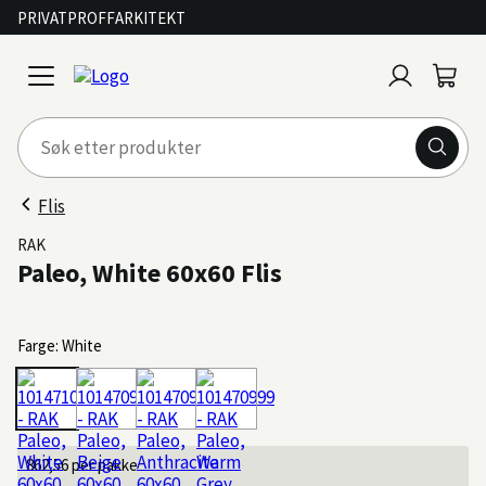
PRIVAT
PROFF
ARKITEKT
Logg
Handl
open
inn
menu
Flis
RAK
Paleo, White 60x60 Flis
Farge: White
862,56
per pakke