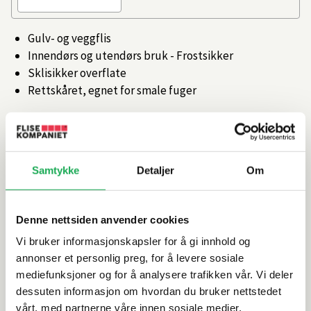
Gulv- og veggflis
Innendørs og utendørs bruk - Frostsikker
Sklisikker overflate
Rettskåret, egnet for smale fuger
Artikkelnr.
101471000
Produktinformasjon
Samtykke
Detaljer
Om
Spesifikasjoner
Denne nettsiden anvender cookies
Vi bruker informasjonskapsler for å gi innhold og
Rengjøring og vedlikehold
annonser et personlig preg, for å levere sosiale
mediefunksjoner og for å analysere trafikken vår. Vi deler
dessuten informasjon om hvordan du bruker nettstedet
Leveringsinformasjon
vårt, med partnerne våre innen sosiale medier,