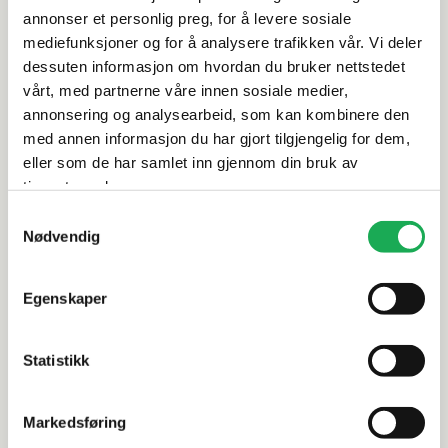
annonser et personlig preg, for å levere sosiale
mediefunksjoner og for å analysere trafikken vår. Vi deler
Rengjøring og vedlikehold
dessuten informasjon om hvordan du bruker nettstedet
vårt, med partnerne våre innen sosiale medier,
Leveringsinformasjon
annonsering og analysearbeid, som kan kombinere den
med annen informasjon du har gjort tilgjengelig for dem,
eller som de har samlet inn gjennom din bruk av
Dokumentasjon
tjenestene deres.
Samtykkevalg
Nødvendig
Alternative produkter
Egenskaper
Statistikk
PROVENZA
+3 farger
PROVENZA
Unique Travertine, Ancient Cream
Unique Tra
Markedsføring
Mini Block (Blandet format)
Block (Bla