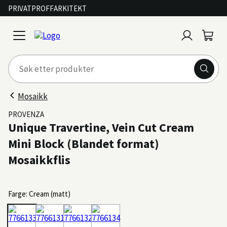
PRIVAT
PROFF
ARKITEKT
Logg
Handl
open
inn
menu
Mosaikk
PROVENZA
Unique Travertine, Vein Cut Cream
Mini Block (Blandet format)
Mosaikkflis
Farge: Cream (matt)