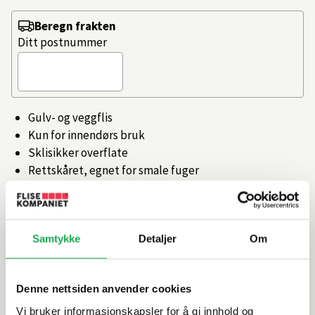
Beregn frakten
Ditt postnummer
Gulv- og veggflis
Kun for innendørs bruk
Sklisikker overflate
Rettskåret, egnet for smale fuger
Tilgjengelig i flere farger og størrelser
Artikkelnr.
101358406
Samtykke
Detaljer
Om
Produktinformasjon
Denne nettsiden anvender cookies
Spesifikasjoner
Vi bruker informasjonskapsler for å gi innhold og