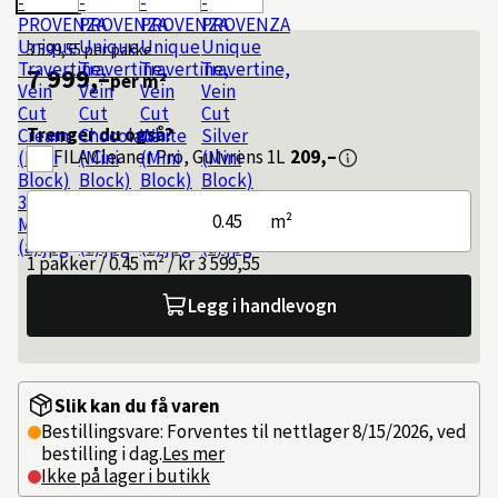
3 599,55
per pakke
7 999,–
per m²
Trenger du også?
FILA
Cleaner Pro, Gulvrens 1L
209,–
m²
1 pakker / 0.45 m² / kr 3 599,55
Legg i handlevogn
Slik kan du få varen
Bestillingsvare: Forventes til nettlager 8/15/2026, ved
bestilling i dag.
Les mer
Ikke på lager i butikk