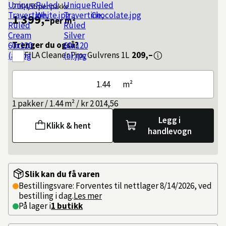
2 014,56
per pakke
1 399,–
per m²
Trenger du også?
FILA
Cleaner Pro, Gulvrens 1L
209,–
m²
1 pakker / 1.44 m² / kr 2 014,56
Legg i
Klikk & hent
handlevogn
Slik kan du få varen
Bestillingsvare: Forventes til nettlager 8/14/2026, ved
bestilling i dag.
Les mer
På lager i
1 butikk