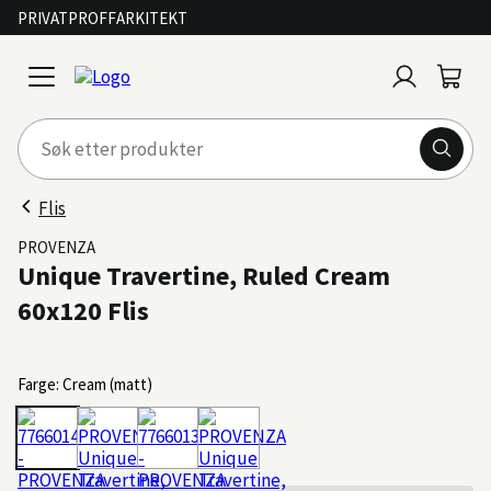
PRIVAT
PROFF
ARKITEKT
Logg
Handl
open
inn
menu
Flis
PROVENZA
Unique Travertine, Ruled Cream
60x120 Flis
Farge: Cream (matt)