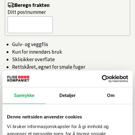
Beregn frakten
Ditt postnummer
Gulv- og veggflis
Kun for innendørs bruk
Sklisikker overflate
Rettskåret, egnet for smale fuger
Tilgjengelig i flere farger og størrelser
Artikkelnr.
101358287
Samtykke
Detaljer
Om
Produktinformasjon
Denne nettsiden anvender cookies
Vi bruker informasjonskapsler for å gi innhold og
Spesifikasjoner
annonser et personlig preg, for å levere sosiale