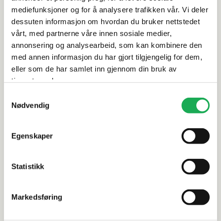
mediefunksjoner og for å analysere trafikken vår. Vi deler
Rengjøring og vedlikehold
dessuten informasjon om hvordan du bruker nettstedet
vårt, med partnerne våre innen sosiale medier,
Leveringsinformasjon
annonsering og analysearbeid, som kan kombinere den
med annen informasjon du har gjort tilgjengelig for dem,
eller som de har samlet inn gjennom din bruk av
Dokumentasjon
tjenestene deres.
Samtykkevalg
Nødvendig
Alternative produkter
Egenskaper
Statistikk
PROVENZA
+3 farger
PROVENZA
Unique Travertine, Vein Cut Cream
Unique Tra
60x120 Flis
60x60 Flis
Markedsføring