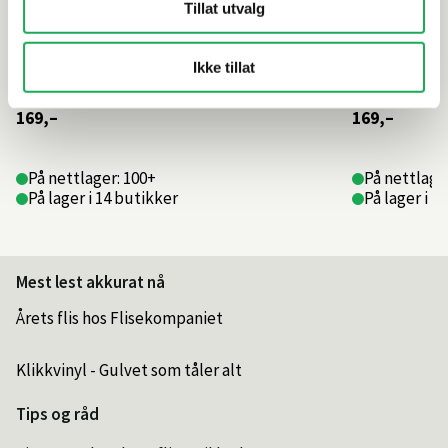
Tillat utvalg
Ikke tillat
169,–
169,–
På nettlager: 100+
På nettlage
På lager i 14 butikker
På lager i 1
Mest lest akkurat nå
Årets flis hos Flisekompaniet
Klikkvinyl - Gulvet som tåler alt
Tips og råd