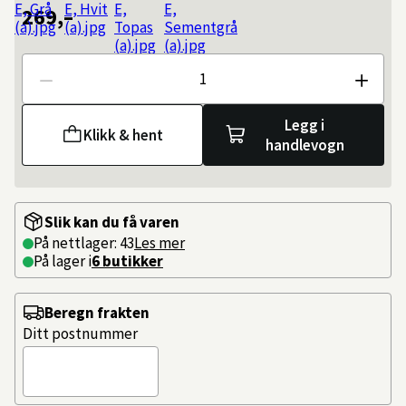
269,–
Antall
Legg i
Klikk & hent
handlevogn
Slik kan du få varen
På nettlager: 43
Les mer
På lager i
6 butikker
Beregn frakten
Ditt postnummer