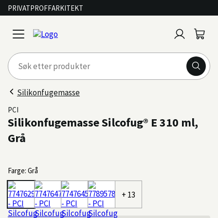
PRIVAT
PROFF
ARKITEKT
Logg
Handl
open
inn
menu
Silikonfugemasse
PCI
Silikonfugemasse Silcofug® E 310 ml,
Grå
Farge: Grå
+ 13