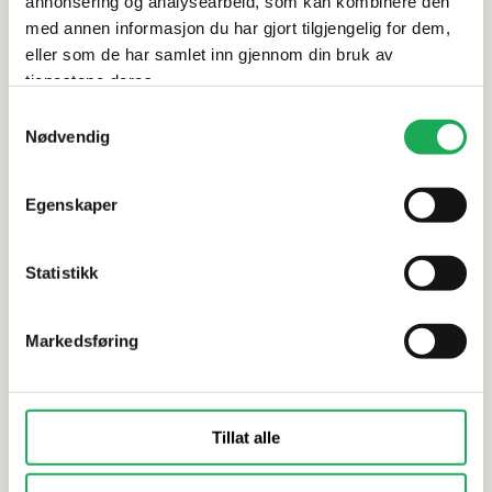
annonsering og analysearbeid, som kan kombinere den
med annen informasjon du har gjort tilgjengelig for dem,
eller som de har samlet inn gjennom din bruk av
Alternative produkter
tjenestene deres.
Samtykkevalg
Nødvendig
PCI
+18 farger
PCI
Universal silikonfugemasse
Universal 
Egenskaper
Silcoferm® S 310 ml, Grå
Silcoferm®
Statistikk
Markedsføring
Tillat alle