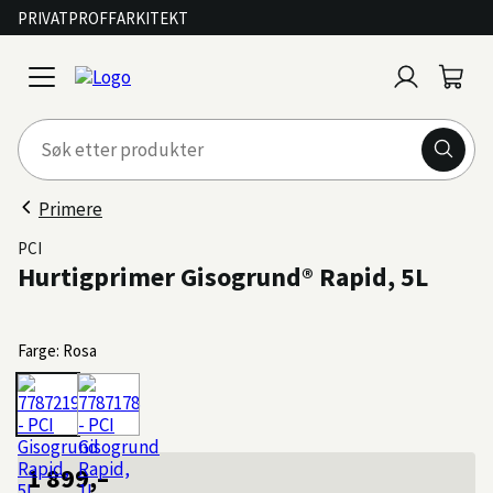
PRIVAT
PROFF
ARKITEKT
Logg
Handl
open
inn
menu
Primere
PCI
Hurtigprimer Gisogrund® Rapid, 5L
Farge: Rosa
1 899,–