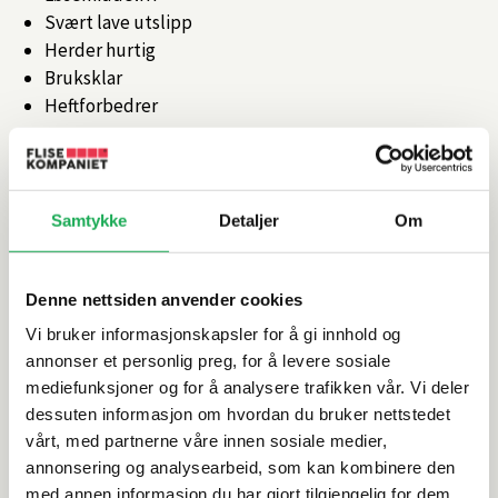
Svært lave utslipp
Herder hurtig
Bruksklar
Heftforbedrer
Artikkelnr.
101368250
Samtykke
Detaljer
Om
Produktinformasjon
Spesifikasjoner
Denne nettsiden anvender cookies
Vi bruker informasjonskapsler for å gi innhold og
annonser et personlig preg, for å levere sosiale
Leveringsinformasjon
mediefunksjoner og for å analysere trafikken vår. Vi deler
dessuten informasjon om hvordan du bruker nettstedet
Dokumentasjon
vårt, med partnerne våre innen sosiale medier,
annonsering og analysearbeid, som kan kombinere den
med annen informasjon du har gjort tilgjengelig for dem,