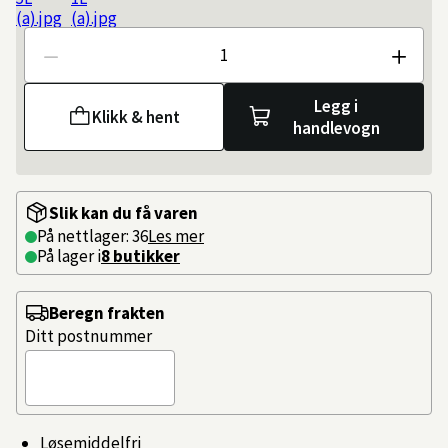
Antall
Legg i
Klikk & hent
handlevogn
Slik kan du få varen
På nettlager: 36
Les mer
På lager i
8 butikker
Beregn frakten
Ditt postnummer
Løsemiddelfri