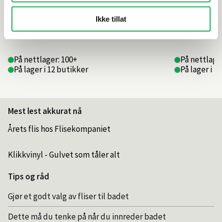
Ikke tillat
849,–
309,–
På nettlager: 100+
På nettlager
På lager i 12 butikker
På lager i 1
Mest lest akkurat nå
Årets flis hos Flisekompaniet
Klikkvinyl - Gulvet som tåler alt
Tips og råd
Gjør et godt valg av fliser til badet
Dette må du tenke på når du innreder badet