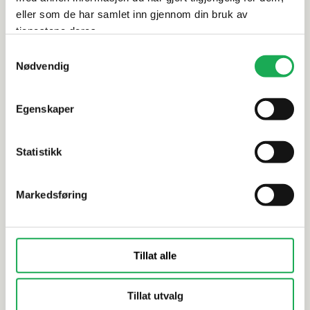
eller som de har samlet inn gjennom din bruk av
Alternative produkter
tjenestene deres.
Samtykkevalg
Nødvendig
PCI
+2 farger
PCI
Heftprimer Gisogrund®, 5L
Heftprimer
Egenskaper
Statistikk
Markedsføring
Tillat alle
Tillat utvalg