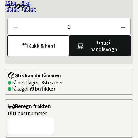
1 990,–
Antall
Legg i
Klikk & hent
handlevogn
Slik kan du få varen
På nettlager: 78
Les mer
På lager i
9 butikker
Beregn frakten
Ditt postnummer