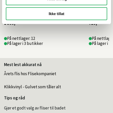
Ikke tillat
1 399,–
719,–
På nettlager: 12
På nettlage
På lager i 3 butikker
På lager i 1
Mest lest akkurat nå
Årets flis hos Flisekompaniet
Klikkvinyl - Gulvet som tåler alt
Tips og råd
Gjør et godt valg av fliser til badet