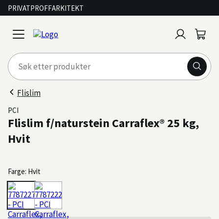
PRIVAT
PROFF
ARKITEKT
Logg
Handl
open
inn
menu
Flislim
PCI
Flislim f/naturstein Carraflex® 25 kg,
Hvit
Farge: Hvit