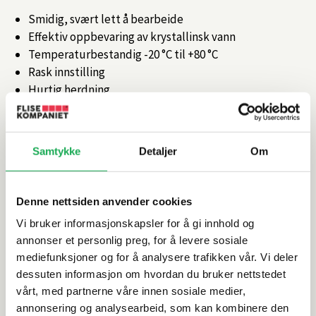
Smidig, svært lett å bearbeide
Effektiv oppbevaring av krystallinsk vann
Temperaturbestandig -20 °C til +80 °C
Rask innstilling
Hurtig herdning
Artikkelnr.
101368257
Samtykke
Detaljer
Om
Produktinformasjon
Denne nettsiden anvender cookies
Spesifikasjoner
Vi bruker informasjonskapsler for å gi innhold og
annonser et personlig preg, for å levere sosiale
Leveringsinformasjon
mediefunksjoner og for å analysere trafikken vår. Vi deler
dessuten informasjon om hvordan du bruker nettstedet
vårt, med partnerne våre innen sosiale medier,
Dokumentasjon
annonsering og analysearbeid, som kan kombinere den