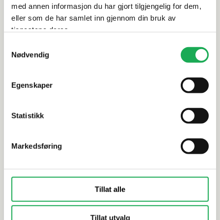
med annen informasjon du har gjort tilgjengelig for dem,
eller som de har samlet inn gjennom din bruk av
tjenestene deres.
Alternative produkter
Samtykkevalg
Nødvendig
PCI
PCI
Flislim f/naturstein Carrament® 25
Flislim Fl
Egenskaper
kg, Grå
Statistikk
Markedsføring
Tillat alle
Tillat utvalg