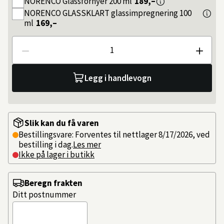
NORENCO
Glassfornyer 200 ml
189,–
NORENCO
GLASSKLART glassimpregnering 100
ml
169,–
Antall
Legg i handlevogn
Slik kan du få varen
Bestillingsvare: Forventes til nettlager 8/17/2026, ved
bestilling i dag.
Les mer
Ikke på lager i butikk
Beregn frakten
Ditt postnummer