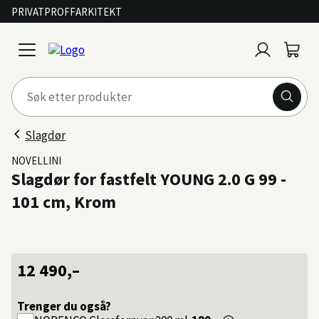
PRIVAT
PROFF
ARKITEKT
Logg
Handl
open
inn
menu
Slagdør
NOVELLINI
Slagdør for fastfelt YOUNG 2.0 G 99 -
101 cm, Krom
12 490,–
Trenger du også?