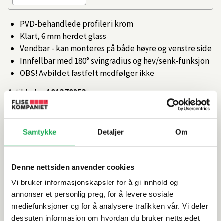
PVD-behandlede profiler i krom
Klart, 6 mm herdet glass
Vendbar - kan monteres på både høyre og venstre side
Innfellbar med 180° svingradius og hev/senk-funksjon
OBS! Avbildet fastfelt medfølger ikke
Artikkelnr.
101370953
Produktinformasjon
Samtykke
Detaljer
Om
Spesifikasjoner
Denne nettsiden anvender cookies
Vi bruker informasjonskapsler for å gi innhold og
Rengjøring og vedlikehold
annonser et personlig preg, for å levere sosiale
mediefunksjoner og for å analysere trafikken vår. Vi deler
Leveringsinformasjon
dessuten informasjon om hvordan du bruker nettstedet