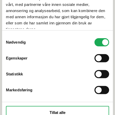
vårt, med partnerne våre innen sosiale medier,
annonsering og analysearbeid, som kan kombinere den
Dokumentasjon
med annen informasjon du har gjort tilgjengelig for dem,
eller som de har samlet inn gjennom din bruk av
tjenestene deres.
Alternative produkter
Samtykkevalg
Nødvendig
Egenskaper
NOVELLINI
NOVELLINI
Foldedør for hjørne YOUNG 2.0 2GS
Slagdør fo
Statistikk
89 - 91 cm (Høyre), Krom
101 cm, K
profiler
Markedsføring
Tillat alle