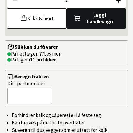
Antall
Legg i
Klikk & hent
handlevogn
Slik kan du få varen
På nettlager: 77
Les mer
På lager i
11 butikker
Beregn frakten
Ditt postnummer
Forhindrer kalk og såperester i å feste seg
Kan brukes på de fleste overflater
Suveren til dusjvegger som er utsatt for kalk