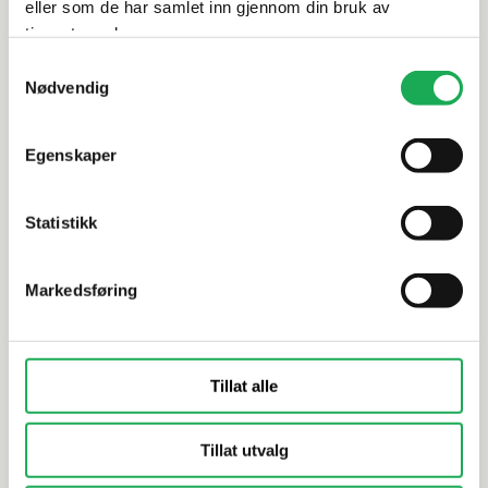
eller som de har samlet inn gjennom din bruk av
tjenestene deres.
Samtykkevalg
FILA
+2 farger
NORENCO
Nødvendig
MP90 Eco Xtreme,
PERFEKT ac
Impregneringsmiddel 375 ml
Egenskaper
Statistikk
Markedsføring
Tillat alle
Tillat utvalg