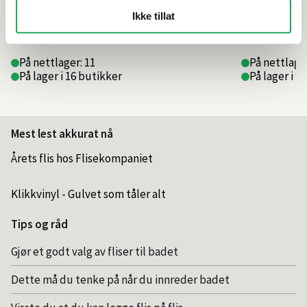
Ikke tillat
479,–
149,–
På nettlager: 11
På nettlager
På lager i 16 butikker
På lager i 9
Mest lest akkurat nå
Årets flis hos Flisekompaniet
Klikkvinyl - Gulvet som tåler alt
Tips og råd
Gjør et godt valg av fliser til badet
Dette må du tenke på når du innreder badet