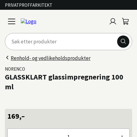
PRIVAT
PROFF
ARKITEKT
Logg
Handl
open
inn
menu
Renhold- og vedlikeholdsprodukter
NORENCO
GLASSKLART glassimpregnering 100
ml
169,–