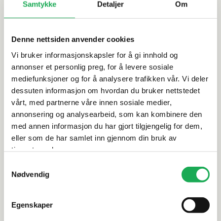
Samtykke
Detaljer
Om
Softgrip gir godt grep
Enkel å rengjøre
Denne nettsiden anvender cookies
Artikkelnr.
101207851
Vi bruker informasjonskapsler for å gi innhold og
annonser et personlig preg, for å levere sosiale
Produktinformasjon
mediefunksjoner og for å analysere trafikken vår. Vi deler
dessuten informasjon om hvordan du bruker nettstedet
vårt, med partnerne våre innen sosiale medier,
Spesifikasjoner
annonsering og analysearbeid, som kan kombinere den
med annen informasjon du har gjort tilgjengelig for dem,
Leveringsinformasjon
eller som de har samlet inn gjennom din bruk av
tjenestene deres.
Samtykkevalg
Nødvendig
Alternative produkter
Egenskaper