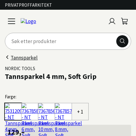
PRIVAT
PROFF
ARKITEKT
Logg
Handl
open
inn
menu
Tannsparkel
NORDIC TOOLS
Tannsparkel 4 mm, Soft Grip
Farge:
+ 1
129,–