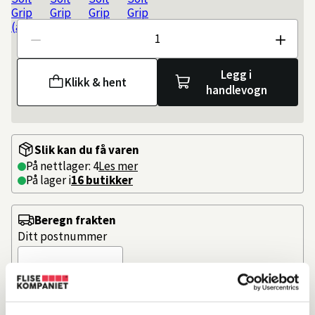
Antall
Legg i
Klikk & hent
handlevogn
Slik kan du få varen
På nettlager: 4
Les mer
På lager i
16 butikker
Beregn frakten
Ditt postnummer
Ergonomisk håndtak