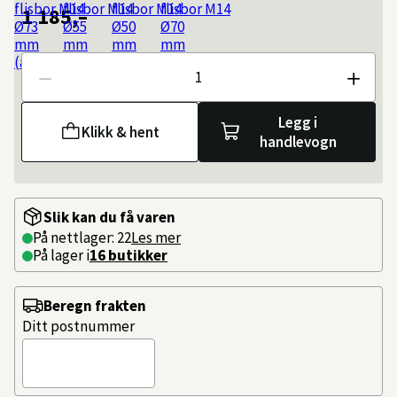
1 185,–
Antall
Legg i
Klikk & hent
handlevogn
Slik kan du få varen
På nettlager: 22
Les mer
På lager i
16 butikker
Beregn frakten
Ditt postnummer