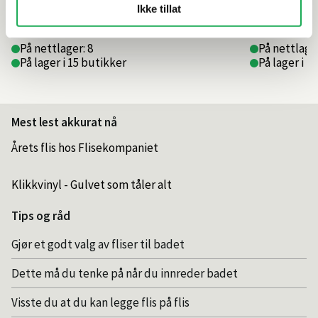
3 649,–
6 739,–
Ikke tillat
På nettlager: 8
På nettlager
På lager i 15 butikker
På lager i 1
Mest lest akkurat nå
Årets flis hos Flisekompaniet
Klikkvinyl - Gulvet som tåler alt
Tips og råd
Gjør et godt valg av fliser til badet
Dette må du tenke på når du innreder badet
Visste du at du kan legge flis på flis