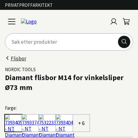
PRIVAT
PROFF
ARKITEKT
Logg
Handl
open
inn
menu
Flisbor
NORDIC TOOLS
Diamant flisbor M14 for vinkelsliper
Ø73 mm
Farge:
+ 6