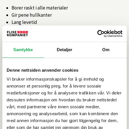
Borer raskt i alle materialer
Gir pene hullkanter
Lang levetid
Porcellanato, marmor og keramikk
Artikkelnr.
101167619
Samtykke
Detaljer
Om
Produktinformasjon
Denne nettsiden anvender cookies
Vi bruker informasjonskapsler for å gi innhold og
Spesifikasjoner
annonser et personlig preg, for å levere sosiale
mediefunksjoner og for å analysere trafikken vår. Vi deler
Leveringsinformasjon
dessuten informasjon om hvordan du bruker nettstedet
vårt, med partnerne våre innen sosiale medier,
annonsering og analysearbeid, som kan kombinere den
med annen informasjon du har gjort tilgjengelig for dem,
Alternative produkter
eller som de har samlet inn gjennom din bruk av