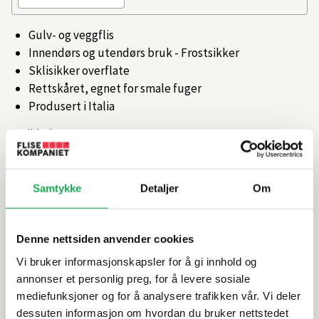
Gulv- og veggflis
Innendørs og utendørs bruk - Frostsikker
Sklisikker overflate
Rettskåret, egnet for smale fuger
Produsert i Italia
Artikkelnr.
101767964
Produktinformasjon
Samtykke
Detaljer
Om
Spesifikasjoner
Denne nettsiden anvender cookies
Vi bruker informasjonskapsler for å gi innhold og
Rengjøring og vedlikehold
annonser et personlig preg, for å levere sosiale
mediefunksjoner og for å analysere trafikken vår. Vi deler
dessuten informasjon om hvordan du bruker nettstedet
Leveringsinformasjon