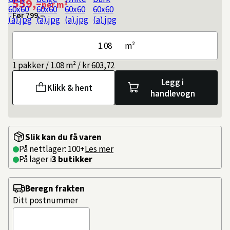
559,–
per m²
Før
799,–
m²
1 pakker / 1.08 m² / kr 603,72
Legg i
Klikk & hent
handlevogn
Slik kan du få varen
På nettlager: 100+
Les mer
På lager i
3 butikker
Beregn frakten
Ditt postnummer