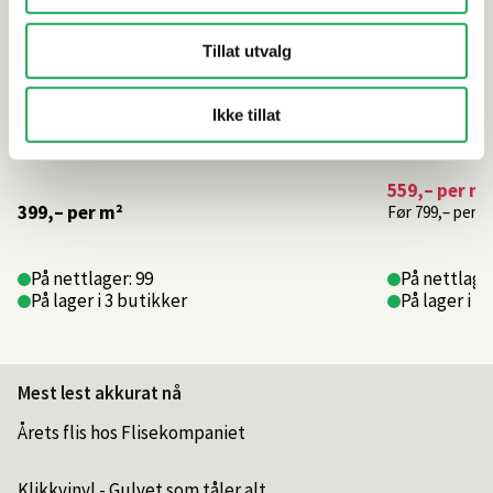
Tillat utvalg
Ikke tillat
559,–
per m²
399,–
per m²
Før
799,–
per m
På nettlager: 99
På nettlager
På lager i 3 butikker
På lager i 1
Mest lest akkurat nå
Årets flis hos Flisekompaniet
Klikkvinyl - Gulvet som tåler alt