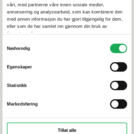
vårt, med partnerne våre innen sosiale medier,
annonsering og analysearbeid, som kan kombinere den
Dokumentasjon
med annen informasjon du har gjort tilgjengelig for dem,
eller som de har samlet inn gjennom din bruk av
tjenestene deres.
Samtykkevalg
Alternative produkter
Nødvendig
FAST LAVPRIS
-30%
Egenskaper
ENERGIEKER
+3 farger
MARINER
Genesis, Storm 60x60 Flis
Dover, Dar
Statistikk
Markedsføring
Tillat alle