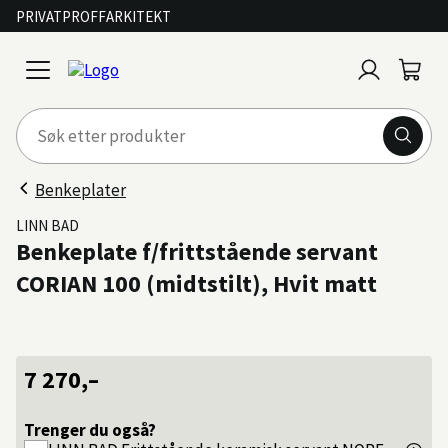
PRIVAT
PROFF
ARKITEKT
Logg
Handl
open
inn
menu
Benkeplater
LINN BAD
Benkeplate f/frittstående servant
CORIAN 100 (midtstilt), Hvit matt
7 270,–
Trenger du også?