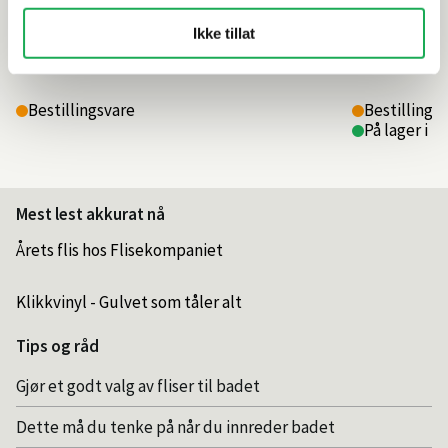
Ikke tillat
5 590,–
11 740,–
Bestillingsvare
Bestillings
På lager i 2
Mest lest akkurat nå
Årets flis hos Flisekompaniet
Klikkvinyl - Gulvet som tåler alt
Tips og råd
Gjør et godt valg av fliser til badet
Dette må du tenke på når du innreder badet