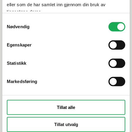
eller som de har samlet inn gjennom din bruk av
tjenestene deres.
Samtykkevalg
Nødvendig
KORSBAKKEN BAD
+1 farge
LINN BAD
Benkeplate HPL 100, Sandfarget
Benkeplate
CORIAN 160
Egenskaper
Statistikk
Markedsføring
Tillat alle
Tillat utvalg