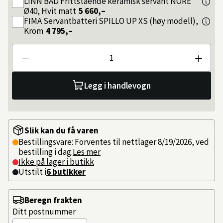
LINN BAD
Frittstående keramisk servant NORE
Ø40, Hvit matt
5 660,–
FIMA
Servantbatteri SPILLO UP XS (høy modell),
Krom
4 795,–
Antall
Legg i handlevogn
Slik kan du få varen
Bestillingsvare: Forventes til nettlager 8/19/2026, ved
bestilling i dag.
Les mer
Ikke på lager i butikk
Utstilt i
6
butikker
Beregn frakten
Ditt postnummer